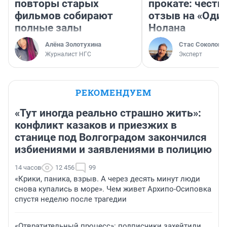
повторы старых
прокате: честн
фильмов собирают
отзыв на «Оди
полные залы
Нолана
Алёна Золотухина
Стас Соколов
Журналист НГС
Эксперт
РЕКОМЕНДУЕМ
«Тут иногда реально страшно жить»:
конфликт казаков и приезжих в
станице под Волгоградом закончился
избиениями и заявлениями в полицию
14 часов
12 456
99
«Крики, паника, взрыв. А через десять минут люди
снова купались в море». Чем живет Архипо-Осиповка
спустя неделю после трагедии
«Отвратительный процесс»: подписчики захейтили