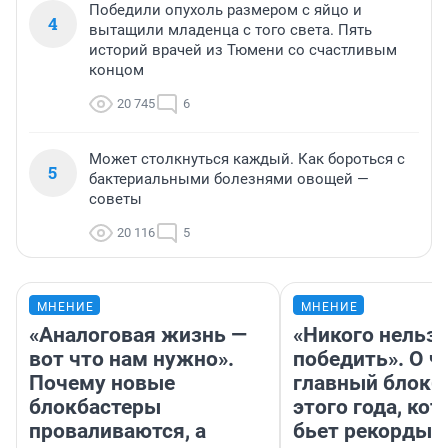
Победили опухоль размером с яйцо и
4
вытащили младенца с того света. Пять
историй врачей из Тюмени со счастливым
концом
20 745
6
Может столкнуться каждый. Как бороться с
5
бактериальными болезнями овощей —
советы
20 116
5
МНЕНИЕ
МНЕНИЕ
«Аналоговая жизнь —
«Никого нельз
вот что нам нужно».
победить». О ч
Почему новые
главный блокб
блокбастеры
этого года, ко
проваливаются, а
бьет рекорды 