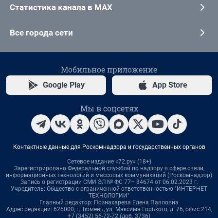
Статистика канала в MAX
Все города сети
Мобильное приложение
Google Play
App Store
Мы в соцсетях
Контактные данные для Роскомнадзора и государственных органов
Сетевое издание «72.ру» (18+)
Зарегистрировано Федеральной службой по надзору в сфере связи,
информационных технологий и массовых коммуникаций (Роскомнадзор)
Запись о регистрации СМИ ЭЛ № ФС 77– 84674 от 06.02.2023 г.
Учредитель: Общество с ограниченной ответственностью "ИНТЕРНЕТ
ТЕХНОЛОГИИ"
Главный редактор: Познахарева Елена Павловна
Адрес редакции: 625000, г. Тюмень, ул. Максима Горького, д. 76, офис 214,
+7 (3452) 56-72-72 (доб. 3736)