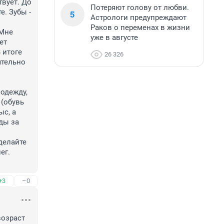
вует. До 
Потеряют голову от любви.
. Зубы - 
5
Астрологи предупреждают
Раков о переменах в жизни
Мне 
уже в августе
т 
итоге 
26 326
тельно 
одежду, 
(обувь 
с, а 
ы за 
делайте 
г. 
+3
–0
озраст 