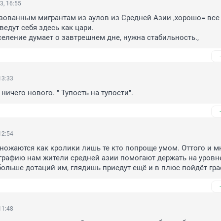
3, 16:55
азованным мигрантам из аулов из Средней Азии ,хорошо= все д
ведут себя здесь как цари.

селение думает о завтрешнем дне, нужна стабильность.,
13:33
 ничего нового. " Тупость на тупости".
12:54
ножаются как кролики лишь те кто попроще умом. Оттого и м
графию нам жители средней азии помогают держать на уровне
 больше дотаций им, глядишь приедут ещё и в плюс пойдёт гра
11:48