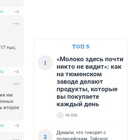
+1
–0
ТОП 5
7 тыс, 
«Молоко здесь почти
1
никто не видит»: как
+2
–0
на тюменском
заводе делают
продукты, которые
ия им 
вы покупаете
енных 
каждый день
ь второе 
96 838
+2
–0
Думали, что говорят с
2
полицейским. Тайское