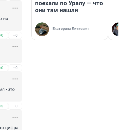
поехали по Уралу — что
они там нашли
 на 
Екатерина Литкевич
+0
–0
+0
–0
 - это 
+3
–0
то цифра 