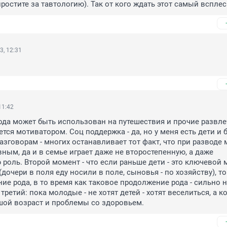
ростите за тавтологию). Так от кого ждать этот самый всплес
3, 12:31
11:42
а может быть использован на путешествия и прочие развлеч
тся мотиватором. Соц поддержка - да, но у меня есть дети и б
азговорам - многих останавливает тот факт, что при разводе 
вным, да и в семье играет даже не второстепенную, а даже 
 роль. Второй момент - что если раньше дети - это ключевой 
очери в поля еду носили в поле, сыновья - по хозяйству), то т
ние рода, в то время как таковое продолжение рода - сильно н
третий: пока молодые - не хотят детей - хотят веселиться, а ко
ьшой возраст и проблемы со здоровьем.