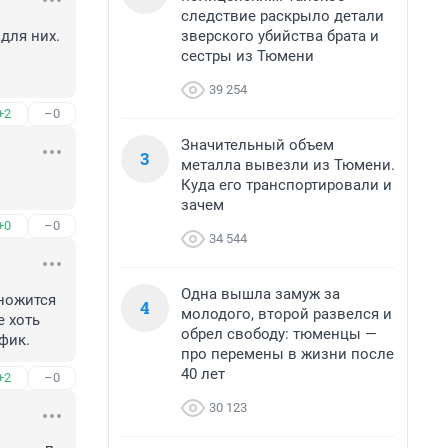
следствие раскрыло детали
зверского убийства брата и
ля них.

сестры из Тюмени
39 254
+2
–0
Значительный объем
3
металла вывезли из Тюмени.
Куда его транспортировали и
зачем
+0
–0
34 544
Одна вышла замуж за
ножится 
4
молодого, второй развелся и
 хоть 
обрел свободу: тюменцы —
фик.
про перемены в жизни после
40 лет
+2
–0
30 123