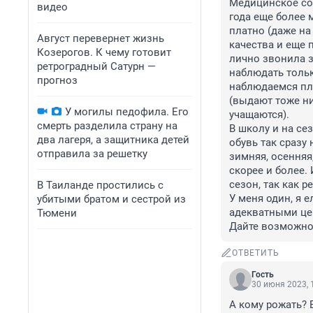
Медицинское соп
видео
года еще более 
платно (даже на
Август перевернет жизнь
качества и еще 
Козерогов. К чему готовит
лично звонила з
ретроградный Сатурн —
наблюдать только
прогноз
наблюдаемся пла
(выдают тоже ни
У могилы педофила. Его
учащаются). 

смерть разделила страну на
В школу и на сез
два лагеря, а защитника детей
обувь так сразу 
отправила за решетку
зимняя, осенняя,
скорее и более.
сезон, так как р
В Таиланде простились с
У меня один, я е
убитыми братом и сестрой из
адекватными цен
Тюмени
Дайте возможно
ОТВЕТИТЬ
Гость
30 июня 2023, 
А кому рожать? 