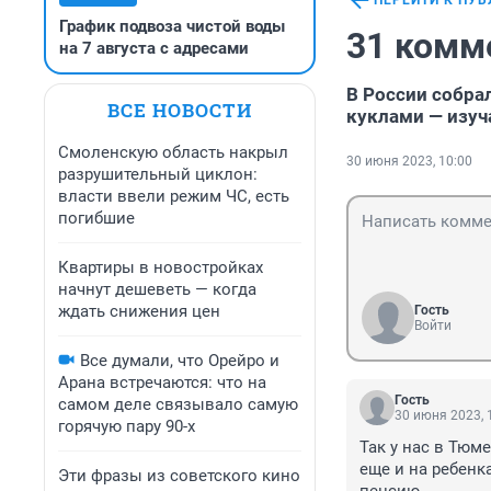
ПЕРЕЙТИ К ПУ
График подвоза чистой воды
31 комм
на 7 августа с адресами
В России собр
ВСЕ НОВОСТИ
куклами — изу
Смоленскую область накрыл
30 июня 2023, 10:00
разрушительный циклон:
власти ввели режим ЧС, есть
погибшие
Квартиры в новостройках
начнут дешеветь — когда
ждать снижения цен
Гость
Войти
Все думали, что Орейро и
Арана встречаются: что на
Гость
самом деле связывало самую
30 июня 2023, 
горячую пару 90-х
Так у нас в Тюме
еще и на ребенк
Эти фразы из советского кино