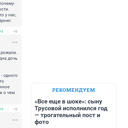
почему-
сти. 
 у нас, 
денег.
+3
–0
рожали. 
дна дочь 
 
 одного 
о 
нное 
РЕКОМЕНДУЕМ
и о чем 
«Все еще в шоке»: сыну
Трусовой исполнился год
+3
–0
— трогательный пост и
фото