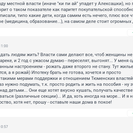
ду местной власти (иначе "ки пи ай" упадет у Алексашки), но 
орит о таком показателе как паритет покупательской способно
исали, типо какие дети, когда самим есть нечего, плюс все что
е (медицина, образование...), на самом деле стоит огромных 
11:00
дать людям жить? Власти сами делают все, чтоб женщины не 
реке, и 2 год с ужасом думаю - переселят, выгонят... У меня о
анным настроением - рожать даже второго не стану. Тут жилье
ся, а я рожай) Ипотеку брать не готова, хочется и просто 
 такими мерами поддержки и отношением Тюменских властей -
раз нужно подумать, т.к. просто родить и жить на пособия - ну эт
над детьми... Они еще хотят вкусно кушать, получать качестве
аться (различные секции)... И да, хоть иногда на море... И я н
ство, хотя нет, прошу - оставьте наши дома в покое!
10:57