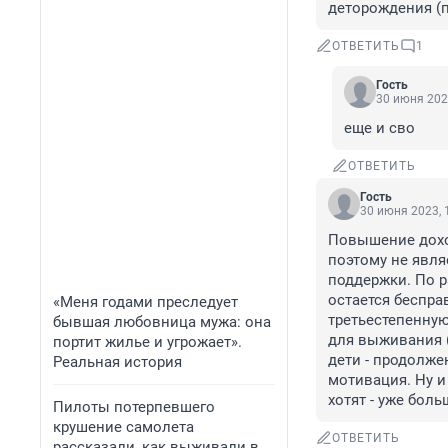
деторождения (п
ОТВЕТИТЬ
1
Гость
30 июня 202
еще и сво
ОТВЕТИТЬ
Гость
30 июня 2023, 
Повышение доход
поэтому не являе
поддержки. По р
остается беспра
«Меня годами преследует
третьестепенную
бывшая любовница мужа: она
для выживания (д
портит жилье и угрожает».
дети - продолже
Реальная история
мотивация. Ну и 
хотят - уже бол
Пилоты потерпевшего
крушение самолета
ОТВЕТИТЬ
рассказали, как выживали в