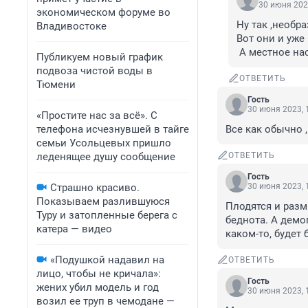
30 июня 202
экономическом форуме во
Ну так ,необр
Владивостоке
Вот они и уже 
 А местное на
Публикуем новый график
подвоза чистой воды в
ОТВЕТИТЬ
Тюмени
Гость
30 июня 2023, 
«Простите нас за всё». С
телефона исчезнувшей в тайге
Все как обычно ,
семьи Усольцевых пришло
леденящее душу сообщение
ОТВЕТИТЬ
Гость
Страшно красиво.
30 июня 2023, 
Показываем разлившуюся
Плодятся и разм
Туру и затопленные берега с
беднота. А демо
катера — видео
каком-то, будет
«Подушкой надавил на
ОТВЕТИТЬ
лицо, чтобы не кричала»:
Гость
жених убил модель и год
30 июня 2023, 
возил ее труп в чемодане —