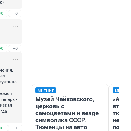
к?
+0
–0
+0
–0
ения, 
ез 
мужчина 
МНЕНИЕ
МНЕНИ
момент 
Музей Чайковского,
«Арен
еперь - 
церковь с
втрое
изкая 
гда 
самоцветами и везде
тюмен
символика СССР.
нефор
Тюменцы на авто
почем
+0
–1