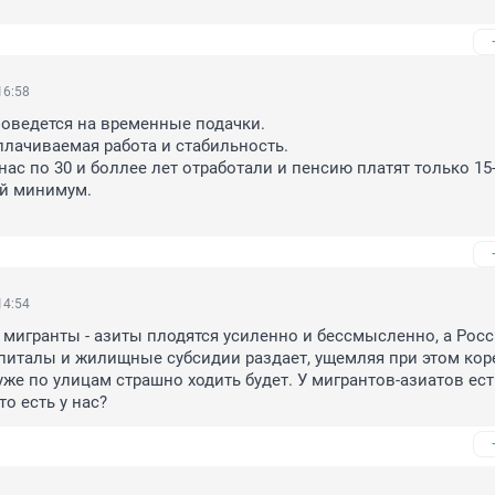
16:58
поведется на временные подачки.

лачиваемая работа и стабильность.

ас по 30 и боллее лет отработали и пенсию платят только 15-1
 минимум. 

14:54
 мигранты - азиты плодятся усиленно и бессмысленно, а Росс
апиталы и жилищные субсидии раздает, ущемляя при этом кор
уже по улицам страшно ходить будет. У мигрантов-азиатов ест
то есть у нас?