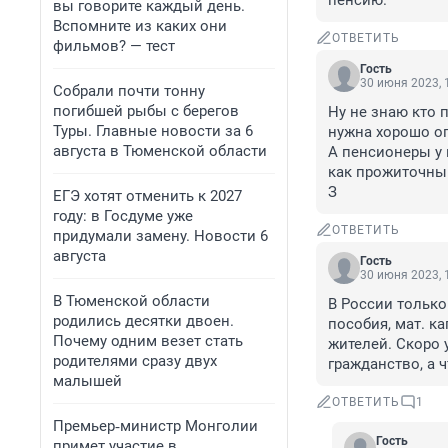
пенсию.
вы говорите каждый день.
Вспомните из каких они
ОТВЕТИТЬ
фильмов? — тест
Гость
30 июня 2023, 
Собрали почти тонну
погибшей рыбы с берегов
Ну не знаю кто 
Туры. Главные новости за 6
нужна хорошо оп
августа в Тюменской области
А пенсионеры у н
как прожиточный
З
ЕГЭ хотят отменить к 2027
году: в Госдуме уже
ОТВЕТИТЬ
придумали замену. Новости 6
августа
Гость
30 июня 2023, 
В Тюменской области
В России только
родились десятки двоен.
пособия, мат. к
Почему одним везет стать
жителей. Скоро 
родителями сразу двух
гражданство, а ч
малышей
ОТВЕТИТЬ
1
Премьер‑министр Монголии
Гость
примет участие в