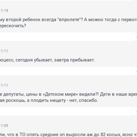
11:19
му второй ребенок всегда "впролете"? А можно тогда с первого
перескочить?
11:11
оцесс, сегодня убывает, завтра прибывает.
11:11
 депутаты, цены в «Детском мире» видели?! Дети в наше время
я роскошь, а плодить нищету - нет, спасибо.
11:09
ли, что в ТО опять средние зп выросли аж до 82 косых, ясно ч