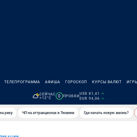
ТЕЛЕПРОГРАММА
АФИША
ГОРОСКОП
КУРСЫ ВАЛЮТ
ИГР
USD 81,41
СЕЙЧАС
0
ПРОБКИ
+12°C
EUR 94,06
на реку
ЧП на аттракционах в Тюмени
Где начать новую жизнь?