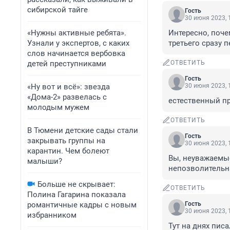
сибирской тайге
Гость
30 июня 2023, 
«Нужны активные ребята».
Интересно, поче
Узнали у экспертов, с каких
третьего сразу 
слов начинается вербовка
детей преступниками
ОТВЕТИТЬ
Гость
«Ну вот и всё»: звезда
30 июня 2023, 
«Дома-2» развелась с
естественный пр
молодым мужем
ОТВЕТИТЬ
В Тюмени детские сады стали
Гость
закрывать группы на
30 июня 2023, 
карантин. Чем болеют
Вы, неуважаемые
малыши?
непозволительна
Больше не скрывает:
ОТВЕТИТЬ
Полина Гагарина показала
романтичные кадры с новым
Гость
30 июня 2023, 
избранником
Тут на днях писа