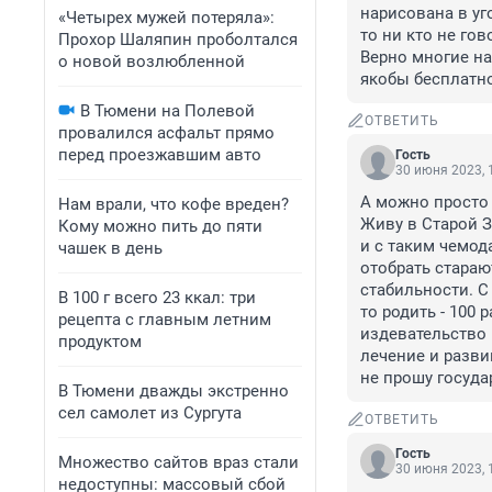
нарисована в уго
«Четырех мужей потеряла»:
то ни кто не гов
Прохор Шаляпин проболтался
Верно многие нап
о новой возлюбленной
якобы бесплатно
В Тюмени на Полевой
ОТВЕТИТЬ
провалился асфальт прямо
перед проезжавшим авто
Гость
30 июня 2023, 
А можно просто 
Нам врали, что кофе вреден?
Живу в Старой За
Кому можно пить до пяти
и с таким чемод
чашек в день
отобрать старают
стабильности. С
В 100 г всего 23 ккал: три
то родить - 100 
рецепта с главным летним
издевательство 
продуктом
лечение и развив
не прошу государ
В Тюмени дважды экстренно
сел самолет из Сургута
ОТВЕТИТЬ
Гость
Множество сайтов враз стали
30 июня 2023, 
недоступны: массовый сбой