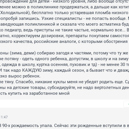
ровождение для детей - низкого уровня, либо вообще отсутст
менее можно в поликлинике продержаться, а дальше как хотите
 Холодильной), бесплатно только устаревшая пломба низкого 
попробуй запишись. Узкие специалисты - не попасть вообще. 
аведующая поликлиникой и сказала что моего астматика буде
 педиатр, ведь приступы не такие частые, нормально все... В 
тно, корректируем дозировки, препараты покупаем самостоя
зкого качества, российские аналоги, с которыми обострения 
оны (зима, деми) собираю загодя и частями, потому что ту же 
не потяну - одеть одного ребенка, допустим, в школу и на зиму 
 одежда в школу, куртка осенняя, пуховик и тд) - не менее 30 ты
 И так надо КАЖДУЮ зиму, каждый сезон, а бывает что и дважд
езко вырос ребенок. 

ле тяну. Спасибо, никакие куклы меня не убедят родить еще. С
ы на детские товары, субсидируйте, не надо вертолетных дене
сть купить на заработанное мной
11:47
В 90-х рождаемость упала. Сейчас эти рожденные вступили в в