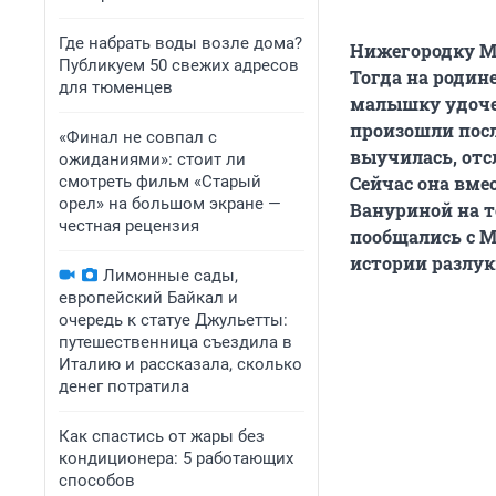
Где набрать воды возле дома?
Нижегородку Ма
Публикуем 50 свежих адресов
Тогда на родине
для тюменцев
малышку удочер
произошли посл
«Финал не совпал с
выучилась, отс
ожиданиями»: стоит ли
смотреть фильм «Старый
Сейчас она вме
орел» на большом экране —
Вануриной на т
честная рецензия
пообщались с М
истории разлук
Лимонные сады,
европейский Байкал и
очередь к статуе Джульетты:
путешественница съездила в
Италию и рассказала, сколько
денег потратила
Как спастись от жары без
кондиционера: 5 работающих
способов