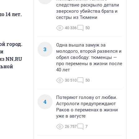
следствие раскрыло детали
зверского убийства брата и
 14 лет.
сестры из Тюмени
40 336
50
ой город.
Одна вышла замуж за
3
ии
молодого, второй развелся и
обрел свободу: тюменцы —
из NN.RU
про перемены в жизни после
льной
40 лет
30 510
50
Потеряют голову от любви.
4
Астрологи предупреждают
Раков о переменах в жизни
уже в августе
26 757
7