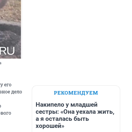
а
у его
вное дело
РЕКОМЕНДУЕМ
Накипело у младшей
о
сестры: «Она уехала жить,
ового
а я осталась быть
хорошей»