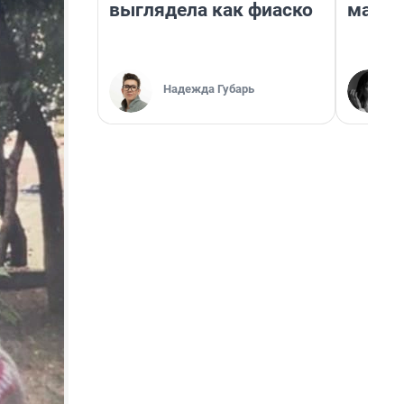
выглядела как фиаско
марке
Надежда Губарь