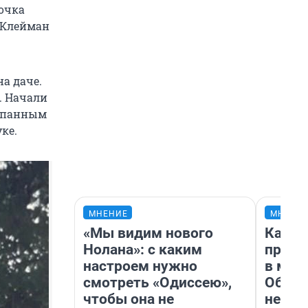
вочка
 Клейман
а даче.
. Начали
копанным
ке.
МНЕНИЕ
МНЕНИ
«Мы видим нового
Какие
Нолана»: с каким
проду
настроем нужно
в маг
смотреть «Одиссею»,
Обзор
чтобы она не
неско