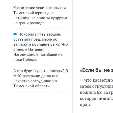
Храните все чеки и открытки.
Тюменский юрист дал
нетипичные советы супругам
на грани развода
Покорила пять вершин,
оставила предсмертную
записку и послание сыну. Что
с телом Натальи
Наговициной, погибшей на
пике Победы
«Если бы не 
А кто будет тушить пожары? В
МЧС раскрыли данные о
— Что касается 
нехватке сотрудников в
затем отпустила
Тюменской области
пожила бы за гр
которая лишила
прав.