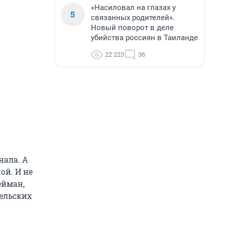
«Насиловал на глазах у
5
связанных родителей».
Новый поворот в деле
убийства россиян в Таиланде
22 223
36
нала. А
ой. И не
ейман,
ельских