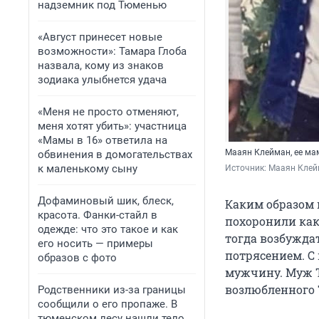
надземник под Тюменью
«Август принесет новые
возможности»: Тамара Глоба
назвала, кому из знаков
зодиака улыбнется удача
«Меня не просто отменяют,
меня хотят убить»: участница
«Мамы в 16» ответила на
Мааян Клейман, ее ма
обвинения в домогательствах
к маленькому сыну
Источник: 
Мааян Клей
Дофаминовый шик, блеск,
Каким образом 
красота. Фанки-стайл в
похоронили как 
одежде: что это такое и как
тогда возбужда
его носить — примеры
потрясением. С 
образов с фото
мужчину. Муж Т
возлюбленного 
Родственники из-за границы
сообщили о его пропаже. В
тюменском лесу нашли тело