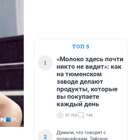
ТОП 5
«Молоко здесь почти
1
никто не видит»: как
на тюменском
заводе делают
продукты, которые
вы покупаете
каждый день
97 762
144
Думали, что говорят с
2
полицейским. Тайское