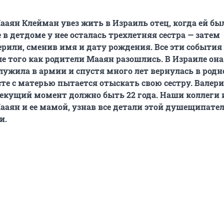
аян Клейман увез жить в Израиль отец, когда ей было
 в детдоме у нее осталась трехлетняя сестра — затем
или, сменив имя и дату рождения. Все эти события
е того как родители Мааян разошлись. В Израиле она
лужила в армии и спустя много лет вернулась в родн
сте с матерью пытается отыскать свою сестру. Валер
екущий момент должно быть 22 года. Наши коллеги 
ааян и ее мамой, узнав все детали этой душещипате
и.