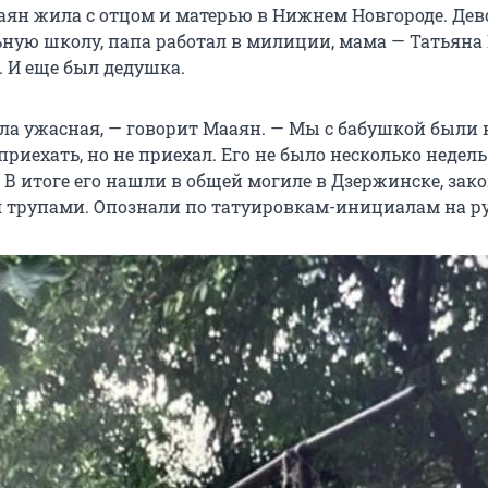
ааян жила с отцом и матерью в Нижнем Новгороде. Де
ьную школу, папа работал в милиции, мама — Татьяна
 И еще был дедушка.
ла ужасная, — говорит Мааян. — Мы с бабушкой были н
риехать, но не приехал. Его не было несколько недель
. В итоге его нашли в общей могиле в Дзержинске, за
я трупами. Опознали по татуировкам-инициалам на ру