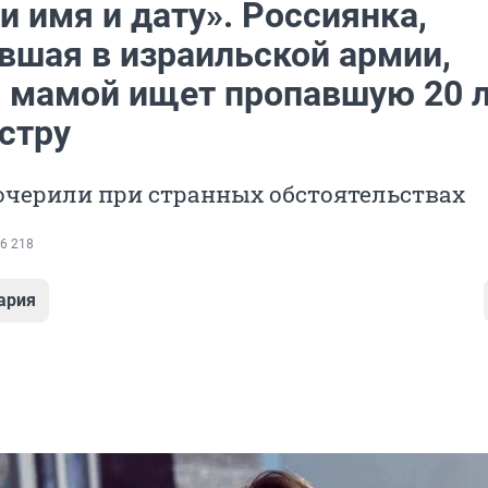
 имя и дату». Россиянка,
вшая в израильской армии,
с мамой ищет пропавшую 20 
стру
очерили при странных обстоятельствах
6 218
ария