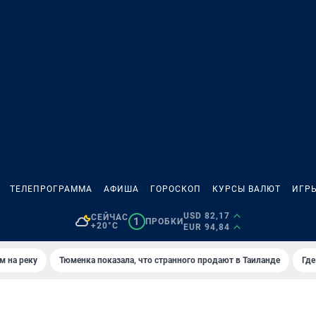
ТЕЛЕПРОГРАММА
АФИША
ГОРОСКОП
КУРСЫ ВАЛЮТ
ИГР
USD 82,17
СЕЙЧАС
1
ПРОБКИ
+20°C
EUR 94,84
м на реку
Тюменка показала, что странного продают в Таиланде
Где