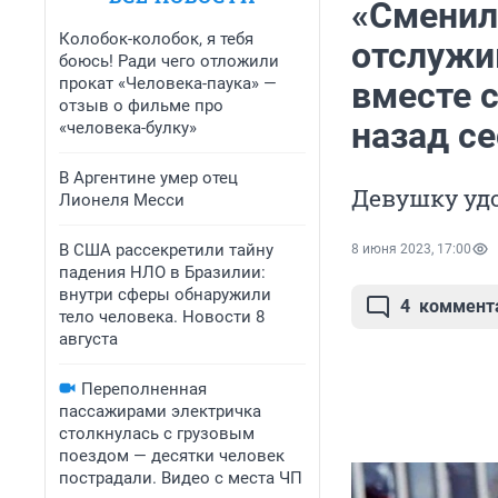
«Сменили
Колобок-колобок, я тебя
отслужи
боюсь! Ради чего отложили
прокат «Человека-паука» —
вместе 
отзыв о фильме про
назад се
«человека-булку»
В Аргентине умер отец
Девушку уд
Лионеля Месси
В США рассекретили тайну
8 июня 2023, 17:00
падения НЛО в Бразилии:
внутри сферы обнаружили
4
коммент
тело человека. Новости 8
августа
Переполненная
пассажирами электричка
столкнулась с грузовым
поездом — десятки человек
пострадали. Видео с места ЧП