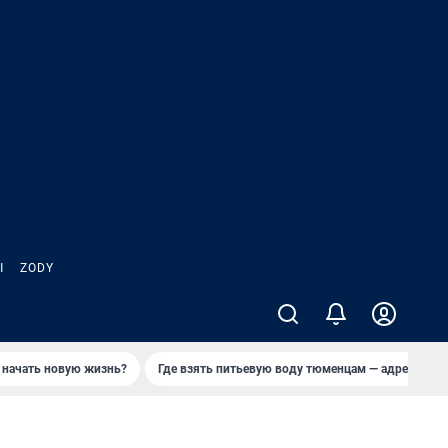
Ы
ZODY
 начать новую жизнь?
Где взять питьевую воду тюменцам — адреса