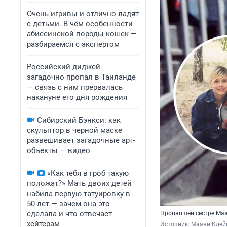
Очень игривы и отлично ладят
с детьми. В чём особенности
абиссинской породы кошек —
разбираемся с экспертом
Российский диджей
загадочно пропал в Таиланде
— связь с ним прервалась
накануне его дня рождения
Сибирский Бэнкси: как
скульптор в черной маске
развешивает загадочные арт-
объекты — видео
«Как тебя в гроб такую
положат?» Мать двоих детей
набила первую татуировку в
50 лет — зачем она это
сделала и что отвечает
Пропавшей сестре Маа
хейтерам
Источник: 
Мааян Клей