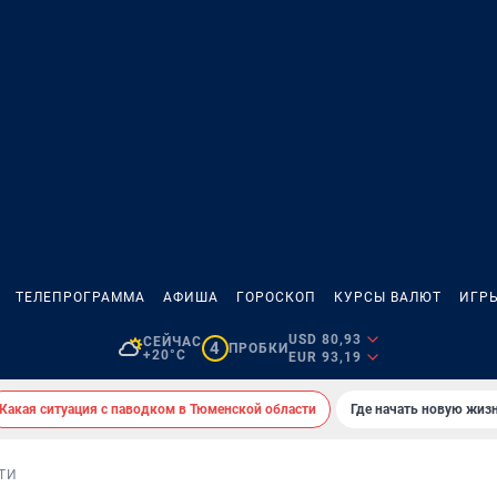
ТЕЛЕПРОГРАММА
АФИША
ГОРОСКОП
КУРСЫ ВАЛЮТ
ИГР
USD 80,93
СЕЙЧАС
4
ПРОБКИ
+20°C
EUR 93,19
Какая ситуация с паводком в Тюменской области
Где начать новую жиз
ТИ