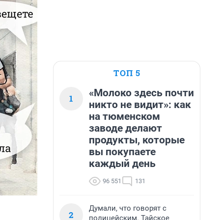
ТОП 5
«Молоко здесь почти
1
никто не видит»: как
на тюменском
заводе делают
продукты, которые
вы покупаете
каждый день
96 551
131
Думали, что говорят с
2
полицейским. Тайское