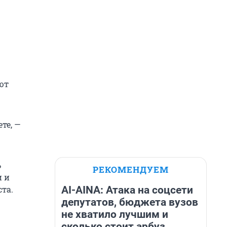
ют
ете, —
ь
РЕКОМЕНДУЕМ
и и
AI-AINA: Атака на соцсети
ста.
депутатов, бюджета вузов
не хватило лучшим и
сколько стоит арбуз