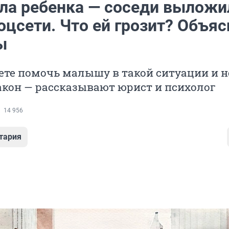
ла ребенка — соседи выложи
оцсети. Что ей грозит? Объя
ы
ете помочь малышу в такой ситуации и н
акон — рассказывают юрист и психолог
14 956
тария