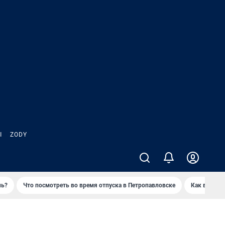
Ы
ZODY
нь?
Что посмотреть во время отпуска в Петропавловске
Как выжива