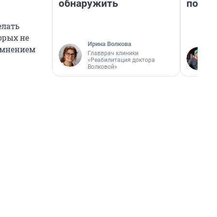
обнаружить
почем
елать
торых не
Ирина Волкова
м мнением
Главврач клиники
«Реабилитация доктора
Волковой»