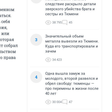
следствие раскрыло детали
зверского убийства брата и
твенном
сестры из Тюмени
аться.
 себя
38 795
45
рия,
а или
Значительный объем
3
которая
металла вывезли из Тюмени.
ст собрал
Куда его транспортировали и
ельством
зачем
го права
34 423
Одна вышла замуж за
4
молодого, второй развелся и
обрел свободу: тюменцы —
про перемены в жизни после
40 лет
30 004
47