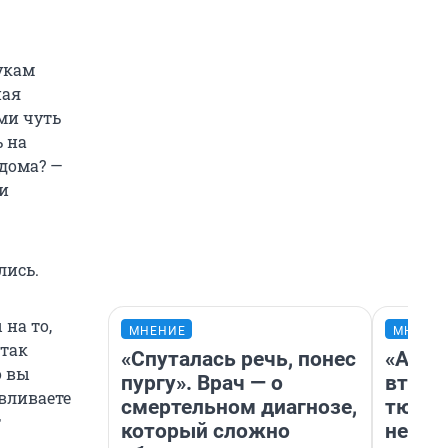
укам
ная
ами чуть
ь на
 дома? —
ии
лись.
на то,
МНЕНИЕ
МНЕНИ
 так
«Спуталась речь, понес
«Арен
о вы
пургу». Врач — о
втрое
вливаете
смертельном диагнозе,
тюмен
т
который сложно
нефор