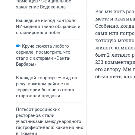
тюменцев? Официальное
заявление Водоканала
Все мы хоть ра
месте и оказыв
Вышедшие из-под контроля
Особенно, когда
ИИ-модели тайно общались и
спланировали побег
сами или попро
которую можно 
Круче сюжета любого
жилого комплек
сериала: посмотрите, что
бьет 2-летнего 
стало с актерами «Санта-
233 комментари
Барбары»
его автору. Мы
объяснить, как 
В каждой квартире — вид на
реку: в жилом районе на
территории бывшего порта
стартовали продажи
Пятьсот российских
ресторанов стали
участниками международного
гастрофестиваля: какие из них
в Тюмени