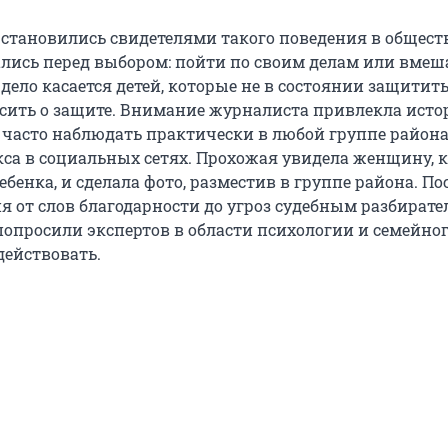
з становились свидетелями такого поведения в общес
ались перед выбором: пойти по своим делам или вмеш
 дело касается детей, которые не в состоянии защитить
сить о защите. Внимание журналиста привлекла исто
часто наблюдать практически в любой группе район
са в социальных сетях. Прохожая увидела женщину, 
ребенка, и сделала фото, разместив в группе района. По
я от слов благодарности до угроз судебным разбират
 попросили экспертов в области психологии и семейно
действовать.