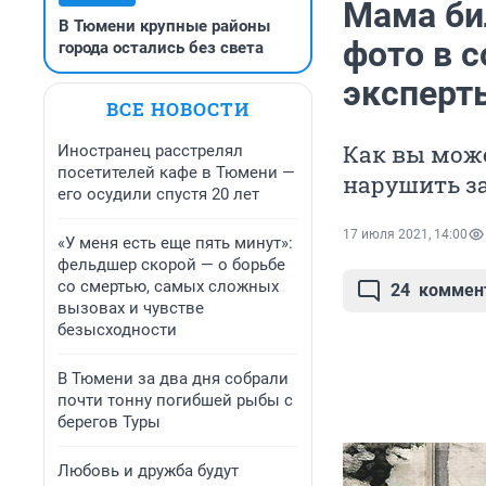
Мама би
В Тюмени крупные районы
фото в с
города остались без света
эксперт
ВСЕ НОВОСТИ
Как вы мож
Иностранец расстрелял
посетителей кафе в Тюмени —
нарушить з
его осудили спустя 20 лет
17 июля 2021, 14:00
«У меня есть еще пять минут»:
фельдшер скорой — о борьбе
со смертью, самых сложных
24
коммен
вызовах и чувстве
безысходности
В Тюмени за два дня собрали
почти тонну погибшей рыбы с
берегов Туры
Любовь и дружба будут