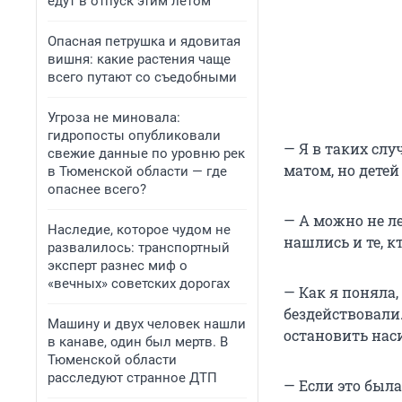
едут в отпуск этим летом
Опасная петрушка и ядовитая
вишня: какие растения чаще
всего путают со съедобными
Угроза не миновала:
гидропосты опубликовали
— Я в таких сл
свежие данные по уровню рек
матом, но детей
в Тюменской области — где
опаснее всего?
— А можно не лез
Наследие, которое чудом не
нашлись и те, к
развалилось: транспортный
эксперт разнес миф о
«вечных» советских дорогах
— Как я поняла,
бездействовали.
Машину и двух человек нашли
остановить наси
в канаве, один был мертв. В
Тюменской области
расследуют странное ДТП
— Если это была