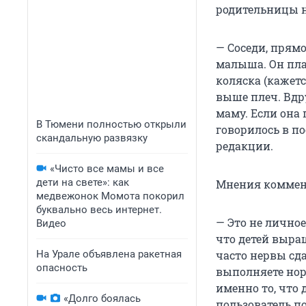
родительницы н
— Соседи, прямо
малыша. Он плач
коляска (кажетс
выше плеч. Вдру
маму. Если она 
В Тюмени полностью открыли
говорилось в по
скандальную развязку
редакции.
«Чисто все мамы и все
дети на свете»: как
Мнения коммент
медвежонок Момота покорил
буквально весь интернет.
— Это не личное
Видео
что детей выра
На Урале объявлена ракетная
часто нервы сда
опасность
выполняете но
именно то, что
«Долго боялась
пользователь п