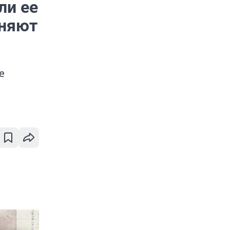
ли ее
сняют
е