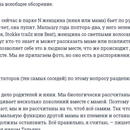
а всеобщее обозрение.
 сейчас в парке N женщина (няня или мама) бьет по р
ет, она лупит. Малышу года полтора-два, у него зеле
я, Stokke trailz или Beat), женщина со светлыми волос
г кто-то знает и может рассказать маме или повлият
позволяет себе это в людном месте, что же происходит
сте. Мы не прилагаем фото, но оно есть в распоряжен
аторов (тех самых соседей) по этому вопросу раздели
 дело родителей и няни. Мы биологически рассчитаны 
щивает несколько поколений вместе с мамой. Поэтому
ют, мы и не рассчитаны на то, чтоб всё самим. Так чт
рмальную функцию другой мамы из племени и остана
 должны остановить. Всё правильно, я считаю, — пише
од ником Татьяна.