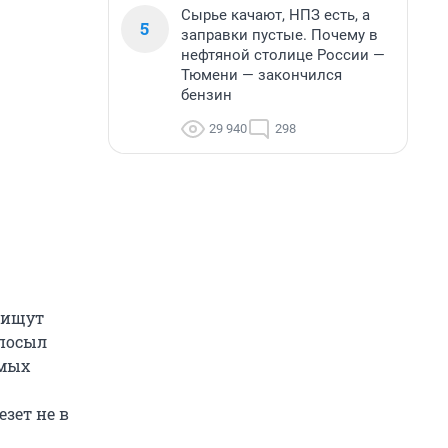
Сырье качают, НПЗ есть, а
5
заправки пустые. Почему в
нефтяной столице России —
Тюмени — закончился
бензин
29 940
298
 ищут
 посыл
амых
зет не в