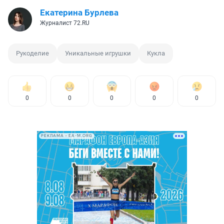
Екатерина Бурлева
Журналист 72.RU
Рукоделие
Уникальные игрушки
Кукла
0
0
0
0
0
РЕКЛАМА • EA-M.ORG