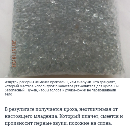
Изнутри реборны не менее прекрасны, чем снаружи. Это гранулят,
который мастера используют в качестве утяжелителя для кукол. Он
безопасный. Нужен, чтобы голова и ручки-ножки не перевешивали
тело
В результате получается кроха, неотличимая от
настоящего младенца. Который плачет, смеется и
произносит первые звуки, похожие на слова.