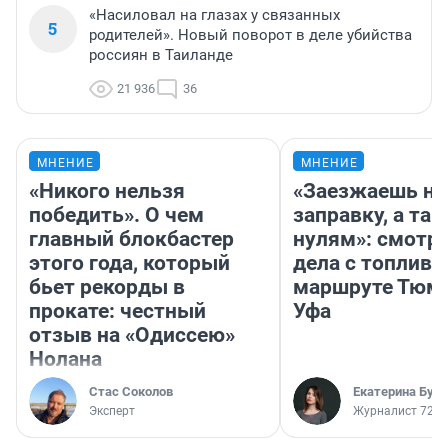
«Насиловал на глазах у связанных
5
родителей». Новый поворот в деле убийства
россиян в Таиланде
21 936
36
МНЕНИЕ
МНЕНИЕ
«Никого нельзя
«Заезжаешь на
победить». О чем
заправку, а там
главный блокбастер
нулям»: смотри
этого года, который
дела с топливо
бьет рекорды в
маршруте Тюм
прокате: честный
Уфа
отзыв на «Одиссею»
Нолана
Стас Соколов
Екатерина Бур
Эксперт
Журналист 72.R