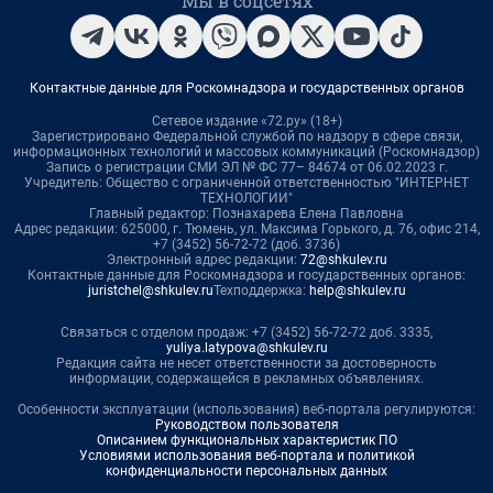
Мы в соцсетях
Контактные данные для Роскомнадзора и государственных органов
Сетевое издание «72.ру» (18+)
Зарегистрировано Федеральной службой по надзору в сфере связи,
информационных технологий и массовых коммуникаций (Роскомнадзор)
Запись о регистрации СМИ ЭЛ № ФС 77– 84674 от 06.02.2023 г.
Учредитель: Общество с ограниченной ответственностью "ИНТЕРНЕТ
ТЕХНОЛОГИИ"
Главный редактор: Познахарева Елена Павловна
Адрес редакции: 625000, г. Тюмень, ул. Максима Горького, д. 76, офис 214,
+7 (3452) 56-72-72 (доб. 3736)
Электронный адрес редакции:
72@shkulev.ru
Контактные данные для Роскомнадзора и государственных органов:
juristchel@shkulev.ru
Техподдержка:
help@shkulev.ru
Связаться с отделом продаж: +7 (3452) 56-72-72 доб. 3335,
yuliya.latypova@shkulev.ru
Редакция сайта не несет ответственности за достоверность
информации, содержащейся в рекламных объявлениях.
Особенности эксплуатации (использования) веб-портала регулируются:
Руководством пользователя
Описанием функциональных характеристик ПО
Условиями использования веб-портала и политикой
конфиденциальности персональных данных