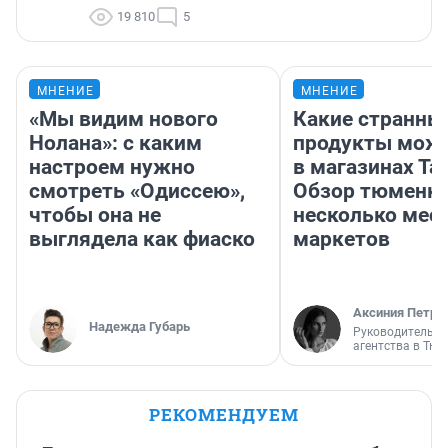
19 810
5
МНЕНИЕ
МНЕНИЕ
«Мы видим нового
Какие странны
Нолана»: с каким
продукты можн
настроем нужно
в магазинах Та
смотреть «Одиссею»,
Обзор тюменки
чтобы она не
несколько мес
выглядела как фиаско
маркетов
Аксиния Петро
Надежда Губарь
Руководитель м
агентства в Тю
РЕКОМЕНДУЕМ