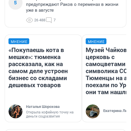
5
предупреждают Раков о переменах в жизни
уже в августе
26 488
7
МНЕНИЕ
МНЕНИЕ
«Покупаешь кота в
Музей Чайковс
мешке»: тюменка
церковь с
рассказала, как на
самоцветами и
самом деле устроен
символика ССС
бизнес со складами
Тюменцы на ав
дешевых товаров
поехали по Ура
они там нашли
Наталья Шорохова
Екатерина Лит
Открыла кофейную точку на
деньги соцразвития