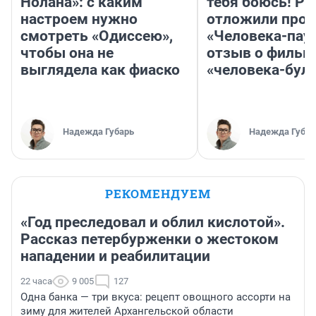
Нолана»: с каким
тебя боюсь! Ра
настроем нужно
отложили прок
смотреть «Одиссею»,
«Человека-пау
чтобы она не
отзыв о фильм
выглядела как фиаско
«человека-бул
Надежда Губарь
Надежда Губар
РЕКОМЕНДУЕМ
«Год преследовал и облил кислотой».
Рассказ петербурженки о жестоком
нападении и реабилитации
22 часа
9 005
127
Одна банка — три вкуса: рецепт овощного ассорти на
зиму для жителей Архангельской области