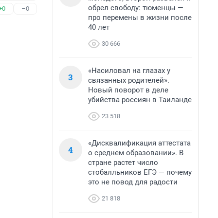
обрел свободу: тюменцы —
+0
–0
про перемены в жизни после
40 лет
30 666
«Насиловал на глазах у
3
связанных родителей».
Новый поворот в деле
убийства россиян в Таиланде
23 518
«Дисквалификация аттестата
4
о среднем образовании». В
стране растет число
стобалльников ЕГЭ — почему
это не повод для радости
21 818