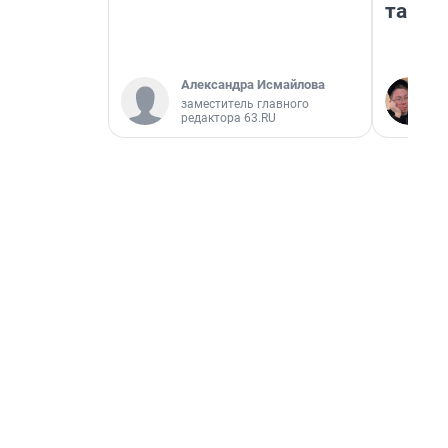
там п
Александра Исмайлова
заместитель главного
редактора 63.RU