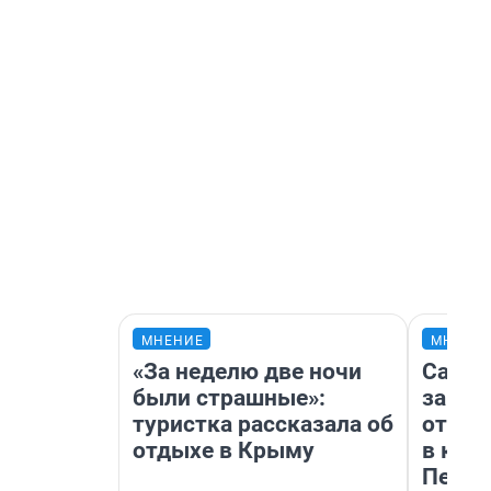
МНЕНИЕ
МНЕНИ
«За неделю две ночи
Самая
были страшные»:
загра
туристка рассказала об
отпра
отдыхе в Крыму
в каз
Петро