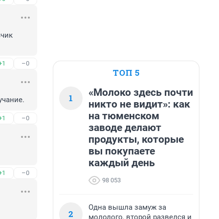
чик 
+1
–0
ТОП 5
«Молоко здесь почти
1
учание.
никто не видит»: как
на тюменском
+1
–0
заводе делают
продукты, которые
вы покупаете
каждый день
+1
–0
98 053
Одна вышла замуж за
2
молодого, второй развелся и