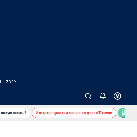
Ы
ZODY
ь новую жизнь?
Испортил десятки машин во дворе Тюмени