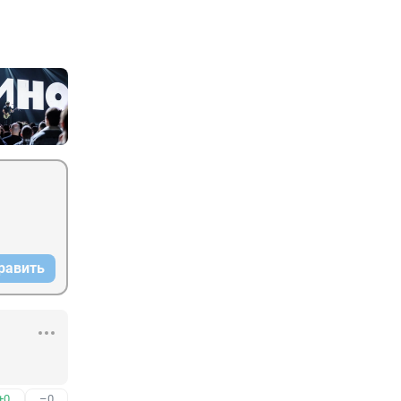
равить
+0
–0