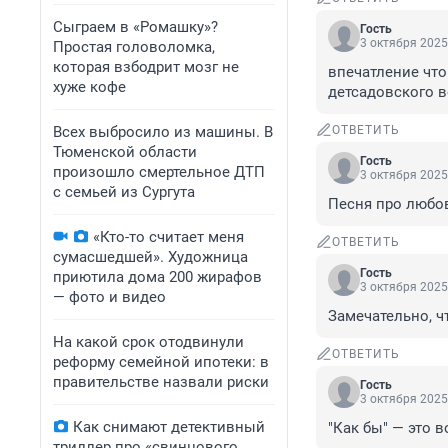
Сыграем в «Ромашку»?
Гость
3 октября 2025
Простая головоломка,
которая взбодрит мозг не
впечатление что
хуже кофе
детсадовского в
Всех выбросило из машины. В
ОТВЕТИТЬ
Тюменской области
Гость
произошло смертельное ДТП
3 октября 2025
с семьей из Сургута
Песня про любов
«Кто-то считает меня
ОТВЕТИТЬ
сумасшедшей». Художница
Гость
приютила дома 200 жирафов
3 октября 2025
— фото и видео
Замечательно, ч
На какой срок отодвинули
ОТВЕТИТЬ
реформу семейной ипотеки: в
правительстве назвали риски
Гость
3 октября 2025
Как снимают детективный
"Как бы" — это 
триллер про «свинцового