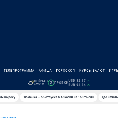
ТЕЛЕПРОГРАММА
АФИША
ГОРОСКОП
КУРСЫ ВАЛЮТ
ИГР
USD 82,17
СЕЙЧАС
2
ПРОБКИ
+25°C
EUR 94,84
ом на реку
Тюменка — об отпуске в Абхазии на 160 тысяч
Где начат