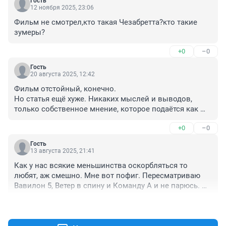
Гость
12 ноября 2025, 23:06
Фильм не смотрел,кто такая Чезабретта?кто такие 
зумеры?
+0
–0
Гость
20 августа 2025, 12:42
Фильм отстойный, конечно.

Но статья ещё хуже. Никаких мыслей и выводов, 
только собственное мнение, которое подаётся как 
неоспоримая истина.
+0
–0
Гость
13 августа 2025, 21:41
Как у нас всякие меньшинства оскорбляться то 
любят, аж смешно. Мне вот пофиг. Пересматриваю 
Вавилон 5, Ветер в спину и Команду А и не парюсь. На 
очереди Слайдеры и Рыцарь дорог
+4
–1