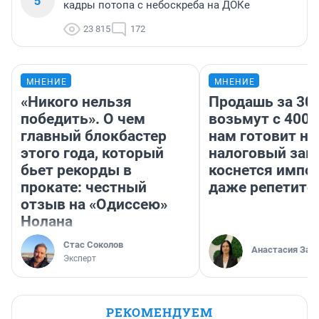
5
кадры потопа с небоскреба на ДОКе
23 815
172
МНЕНИЕ
МНЕНИЕ
«Никого нельзя
Продашь за 300
победить». О чем
возьмут с 4000
главный блокбастер
нам готовит н
этого года, который
налоговый зако
бьет рекорды в
коснется импор
прокате: честный
даже репетито
отзыв на «Одиссею»
Нолана
Стас Соколов
Анастасия Зав
Эксперт
РЕКОМЕНДУЕМ