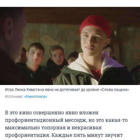
Игра Леона Кемстача явно не дотягивает до уровня «Слова пацана»
Источник: 
«Кинопоиск»
В это кино совершенно явно вложен
профориентационный месседж, но это какая-то
максимально топорная и некрасивая
профориентация. Каждые пять минут звучит