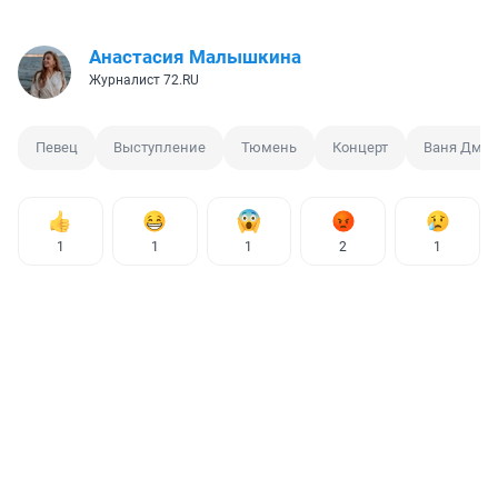
Анастасия Малышкина
Журналист 72.RU
Певец
Выступление
Тюмень
Концерт
Ваня Дмит
1
1
1
2
1