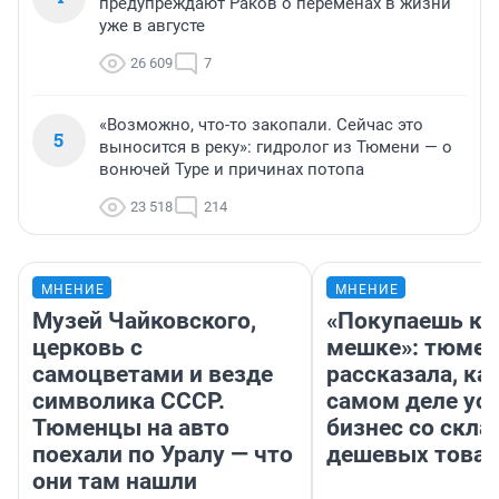
предупреждают Раков о переменах в жизни
уже в августе
26 609
7
«Возможно, что-то закопали. Сейчас это
5
выносится в реку»: гидролог из Тюмени — о
вонючей Туре и причинах потопа
23 518
214
МНЕНИЕ
МНЕНИЕ
Музей Чайковского,
«Покупаешь ко
церковь с
мешке»: тюмен
самоцветами и везде
рассказала, как
символика СССР.
самом деле ус
Тюменцы на авто
бизнес со скл
поехали по Уралу — что
дешевых това
они там нашли