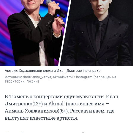
Акмаль Ходжаниязов слева и Иван Дмитриенко справа
Источник: 
dmitrienko_vanya, akmalsvami / Instagram (запрещен на 
территории России) 
В Тюмень с концертами едут музыканты Иван
Дмитренко(12+) и Akmal' (настоящее имя —
Акмаль Ходжаниязов)(6+). Рассказываем, где
выступят известные артисты.