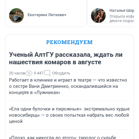
Наталья Шорох
Екатерина Литкевич
Открыла кофейн
деньги соцразв
РЕКОМЕНДУЕМ
Ученый АлтГУ рассказала, ждать ли
нашествия комаров в августе
20 часов
9 447
Обсудить
Работает в клинике и играет в театре — что известно
о сестре Вани Дмитриенко, оскандалившейся на
концерте в «Лужниках»
«Ела одни булочки и пирожные»: экстремально худые
новосибирцы — о своих попытках набрать вес любой
ценой
«Плохо, как никогда до этого»: таролог о судьбе