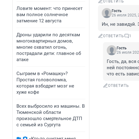
ОТВЕТИТЬ
Ловите момент: что принесет
Гость
вам полное солнечное
26 июля 2025, 
затмение 12 августа
Ин, не завидуй. 
Дроны ударили по десяткам
ОТВЕТИТЬ
1
многоквартирных домов,
многие охватил огонь,
Гость
26 июля 202
пострадали дети: главное об
атаке
Гость, да, вся
ней постоянно
Сыграем в «Ромашку»?
что есть завис
Простая головоломка,
которая взбодрит мозг не
ОТВЕТИТЬ
хуже кофе
Всех выбросило из машины. В
Тюменской области
произошло смертельное ДТП
с семьей из Сургута
«Кто-то считает меня