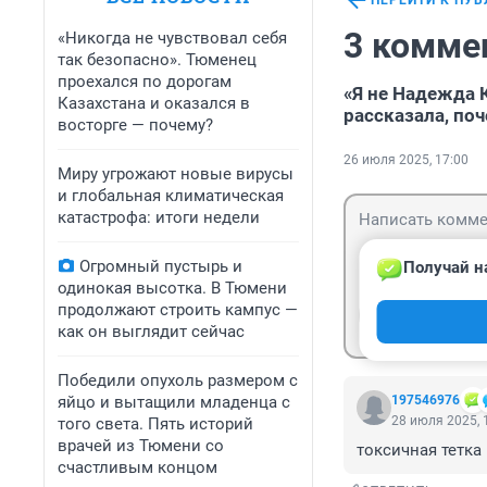
ПЕРЕЙТИ К ПУ
3 комме
«Никогда не чувствовал себя
так безопасно». Тюменец
проехался по дорогам
«Я не Надежда 
Казахстана и оказался в
рассказала, по
восторге — почему?
26 июля 2025, 17:00
Миру угрожают новые вирусы
и глобальная климатическая
катастрофа: итоги недели
Огромный пустырь и
Получай н
одинокая высотка. В Тюмени
продолжают строить кампус —
Гость
Войти
как он выглядит сейчас
Победили опухоль размером с
яйцо и вытащили младенца с
197546976
28 июля 2025, 
того света. Пять историй
врачей из Тюмени со
токсичная тетка
счастливым концом