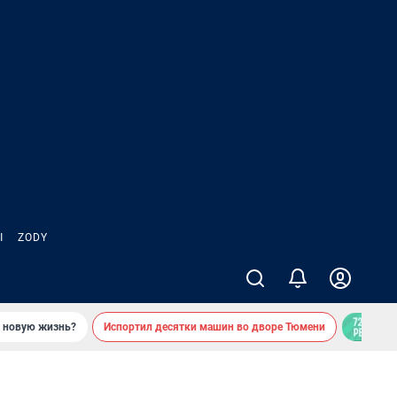
Ы
ZODY
ь новую жизнь?
Испортил десятки машин во дворе Тюмени