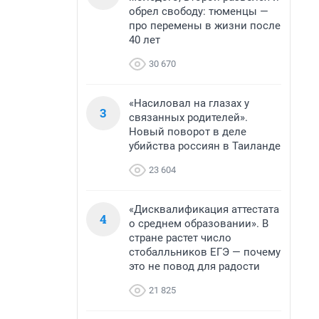
обрел свободу: тюменцы —
про перемены в жизни после
40 лет
30 670
«Насиловал на глазах у
3
связанных родителей».
Новый поворот в деле
убийства россиян в Таиланде
23 604
«Дисквалификация аттестата
4
о среднем образовании». В
стране растет число
стобалльников ЕГЭ — почему
это не повод для радости
21 825