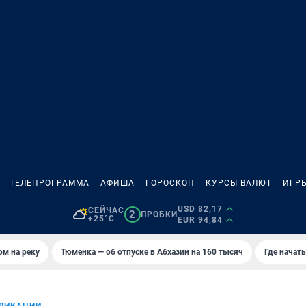
ТЕЛЕПРОГРАММА
АФИША
ГОРОСКОП
КУРСЫ ВАЛЮТ
ИГР
USD 82,17
СЕЙЧАС
2
ПРОБКИ
+25°C
EUR 94,84
ом на реку
Тюменка — об отпуске в Абхазии на 160 тысяч
Где начат