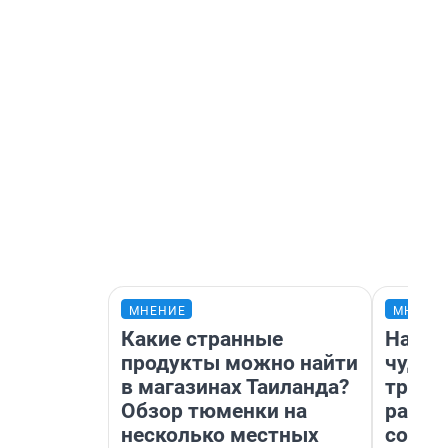
МНЕНИЕ
МНЕНИ
Какие странные
Насле
продукты можно найти
чудом
в магазинах Таиланда?
транс
Обзор тюменки на
разне
несколько местных
совет