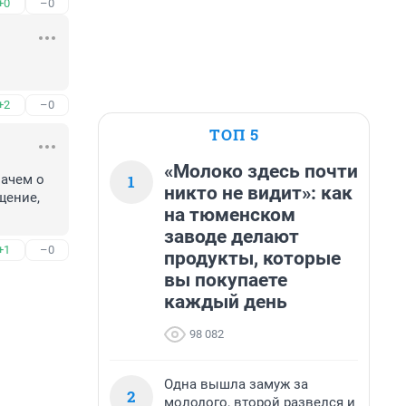
+0
–0
+2
–0
ТОП 5
«Молоко здесь почти
1
ачем о 
никто не видит»: как
ение, 
на тюменском
заводе делают
+1
–0
продукты, которые
вы покупаете
каждый день
98 082
Одна вышла замуж за
2
молодого, второй развелся и