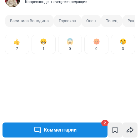
Корреспондент evergreen-редакции
Василиса Володина
Гороскоп
Овен
Телец
Рак
7
1
0
0
3
2
Комментарии