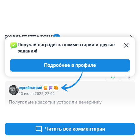
КОММЕНТАРИИ
2
Получай награды за комментарии и другие 
задания!
Гость
13 июня 2025, 23:23
Подробнее в профиле
У меня грибок мне нельзя босым (
+0
–0
едкийнатрий
13 июня 2025, 22:09
Полуголые красотки устроили вечеринку
+0
–0
Читать все комментарии