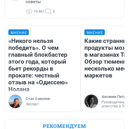
советы
19 861
5
МНЕНИЕ
МНЕНИЕ
«Никого нельзя
Какие странны
победить». О чем
продукты можн
главный блокбастер
в магазинах Та
этого года, который
Обзор тюменки
бьет рекорды в
несколько мес
прокате: честный
маркетов
отзыв на «Одиссею»
Нолана
Аксиния Петро
Стас Соколов
Руководитель м
Эксперт
агентства в Тю
РЕКОМЕНДУЕМ