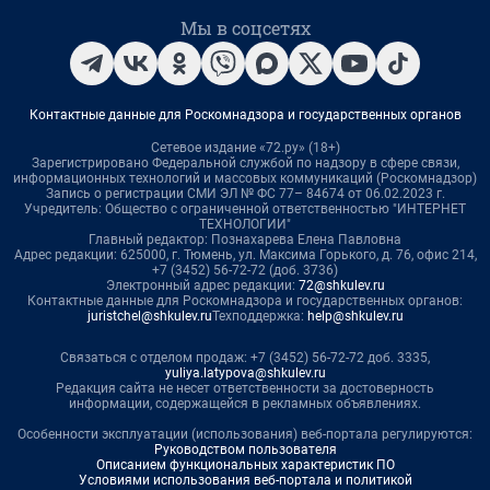
Мы в соцсетях
Контактные данные для Роскомнадзора и государственных органов
Сетевое издание «72.ру» (18+)
Зарегистрировано Федеральной службой по надзору в сфере связи,
информационных технологий и массовых коммуникаций (Роскомнадзор)
Запись о регистрации СМИ ЭЛ № ФС 77– 84674 от 06.02.2023 г.
Учредитель: Общество с ограниченной ответственностью "ИНТЕРНЕТ
ТЕХНОЛОГИИ"
Главный редактор: Познахарева Елена Павловна
Адрес редакции: 625000, г. Тюмень, ул. Максима Горького, д. 76, офис 214,
+7 (3452) 56-72-72 (доб. 3736)
Электронный адрес редакции:
72@shkulev.ru
Контактные данные для Роскомнадзора и государственных органов:
juristchel@shkulev.ru
Техподдержка:
help@shkulev.ru
Связаться с отделом продаж: +7 (3452) 56-72-72 доб. 3335,
yuliya.latypova@shkulev.ru
Редакция сайта не несет ответственности за достоверность
информации, содержащейся в рекламных объявлениях.
Особенности эксплуатации (использования) веб-портала регулируются:
Руководством пользователя
Описанием функциональных характеристик ПО
Условиями использования веб-портала и политикой