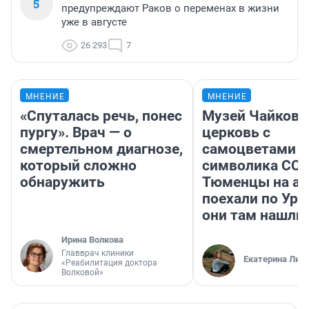
5
предупреждают Раков о переменах в жизни
уже в августе
26 293
7
МНЕНИЕ
МНЕНИЕ
«Спуталась речь, понес
Музей Чайковс
пургу». Врач — о
церковь с
смертельном диагнозе,
самоцветами и
который сложно
символика ССС
обнаружить
Тюменцы на ав
поехали по Ура
они там нашли
Ирина Волкова
Главврач клиники
Екатерина Лит
«Реабилитация доктора
Волковой»