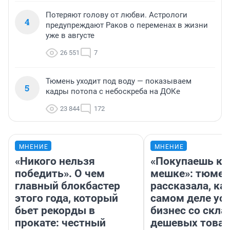
Потеряют голову от любви. Астрологи
4
предупреждают Раков о переменах в жизни
уже в августе
26 551
7
Тюмень уходит под воду — показываем
5
кадры потопа с небоскреба на ДОКе
23 844
172
МНЕНИЕ
МНЕНИЕ
«Никого нельзя
«Покупаешь ко
победить». О чем
мешке»: тюмен
главный блокбастер
рассказала, как
этого года, который
самом деле ус
бьет рекорды в
бизнес со скл
прокате: честный
дешевых това