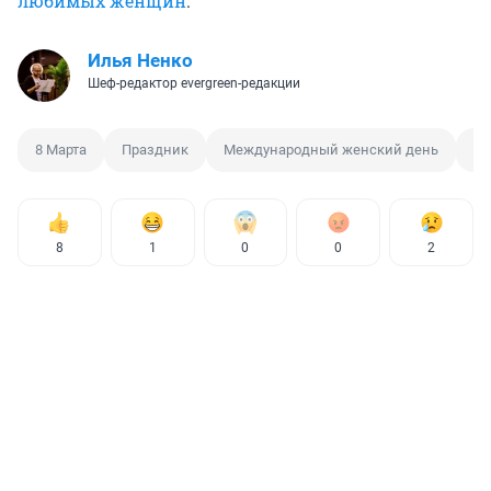
любимых женщин
.
Илья Ненко
Шеф-редактор evergreen-редакции
8 Марта
Праздник
Международный женский день
От
8
1
0
0
2