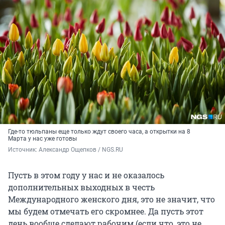
Где-то тюльпаны еще только ждут своего часа, а открытки на 8
Марта у нас уже готовы
Источник: 
Александр Ощепков / NGS.RU
Пусть в этом году у нас и не оказалось
дополнительных выходных в честь
Международного женского дня, это не значит, что
мы будем отмечать его скромнее. Да пусть этот
день вообще сделают рабочим (если что, это не