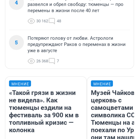
4
развелся и обрел свободу: тюменцы — про
перемены в жизни после 40 лет
30 162
48
Потеряют голову от любви. Астрологи
5
предупреждают Раков о переменах в жизни
уже в августе
26 368
7
МНЕНИЕ
МНЕНИЕ
«Такой грязи в жизни
Музей Чайковс
не видела». Как
церковь с
тюменцы ездили на
самоцветами и
фестиваль за 900 км в
символика ССС
топливный кризис —
Тюменцы на ав
колонка
поехали по Ура
они там нашли