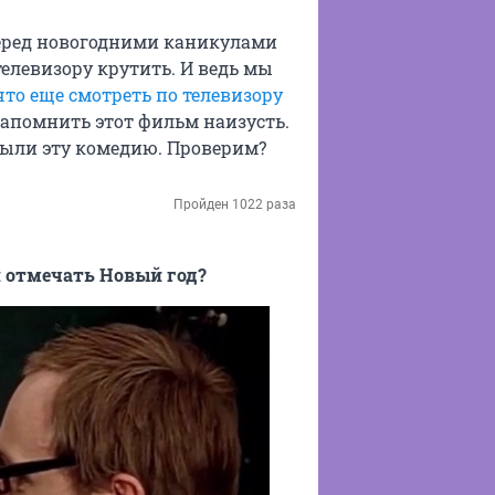
перед новогодними каникулами
телевизору крутить. И ведь мы
что еще смотреть по телевизору
запомнить этот фильм наизусть.
абыли эту комедию. Проверим?
Пройден 1022 раза
и отмечать Новый год?