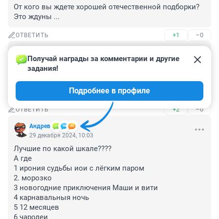
От кого вы ждете хорошей отечественной подборки? 
Это ждуны ...
+1
–0
ОТВЕТИТЬ
Гость
29 декабря 2024, 10:24
Получай награды за комментарии и другие 
задания!
Замерзшая в Майами прикольный фильм. Но тоже 
иностранный. Из наших - Мужчина в моей голове, но 
Подробнее в профиле
он больше для женщин, мужики не вытерпят)
+2
–0
ОТВЕТИТЬ
Андрев
29 декабря 2024, 10:03
Лучшие по какой шкале????

А где 

1 ирония судьбы иои с лёгким паром

2. морозко

3 новогодние приключения Маши и вити

4 карнавальныя ночь

5 12 месяцев

6 чародеи
