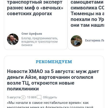
транспортный эксперт
самоцветами и
разнес миф о «вечных»
символика ССС
советских дорогах
Тюменцы на ав
поехали по Ура
они там нашли
Олег Арефьев
Блогер, предприниматель,
Екатерина Лит
владелец в транспортном
бизнесе
РЕКОМЕНДУЕМ
Новости ХМАО за 5 августа: муж дает
деньги Айзе, вартовчанин оголился
возле ТЦ, откроются новые
поликлиники
5 августа
13 869
Обсудить
«Мы начали в самое нестабильное время»: как
многодетная мама из Архангельска создала свой