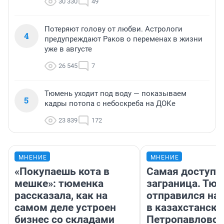
30 330
49
Потеряют голову от любви. Астрологи
4
предупреждают Раков о переменах в жизни
уже в августе
26 545
7
Тюмень уходит под воду — показываем
5
кадры потопа с небоскреба на ДОКе
23 839
172
МНЕНИЕ
МНЕНИЕ
«Покупаешь кота в
Самая доступн
мешке»: тюменка
заграница. Тю
рассказала, как на
отправился на
самом деле устроен
в казахстански
бизнес со складами
Петропавловск