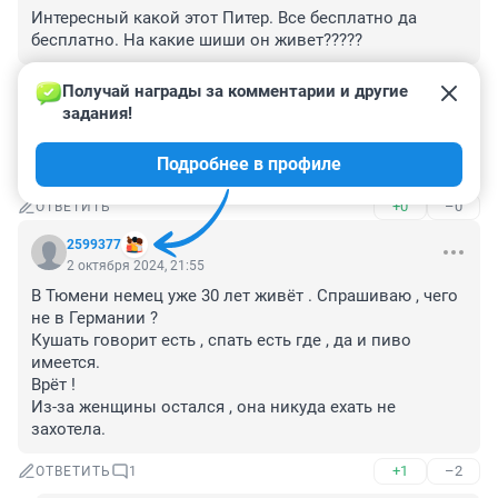
Интересный какой этот Питер. Все бесплатно да 
бесплатно. На какие шиши он живет?????
+0
–0
ОТВЕТИТЬ
Получай награды за комментарии и другие 
задания!
Гость
3 октября 2024, 07:20
Подробнее в профиле
Перекати -- поле
+0
–0
ОТВЕТИТЬ
2599377
2 октября 2024, 21:55
В Тюмени немец уже 30 лет живёт . Спрашиваю , чего 
не в Германии ?

Кушать говорит есть , спать есть где , да и пиво 
имеется.

Врёт !

Из-за женщины остался , она никуда ехать не 
захотела.
+1
–2
ОТВЕТИТЬ
1