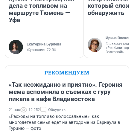
дела с топливом на
который слож
маршруте Тюмень —
обнаружить
Уфа
Ирина Волкова
Главврач клини
Екатерина Бурлева
«Реабилитация 
Журналист 72.RU
Волковой»
РЕКОМЕНДУЕМ
«Так неожиданно и приятно». Героиня
мема вспомнила о съемках с гуру
пикапа в кафе Владивостока
21 час
12 252
Обсудить
«Расходы на топливо колоссальные»: как
многодетная семья едет на автодоме из Барнаула в
Турцию — фото