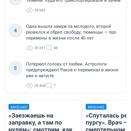
Тюмени. Куда его транспортировали и зачем
34 683
Одна вышла замуж за молодого, второй
4
развелся и обрел свободу: тюменцы — про
перемены в жизни после 40 лет
30 261
48
Потеряют голову от любви. Астрологи
5
предупреждают Раков о переменах в жизни
уже в августе
26 468
7
МНЕНИЕ
МНЕНИЕ
«Заезжаешь на
«Спуталась реч
заправку, а там по
пургу». Врач — 
нулям»: смотрим, как
смертельном д