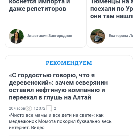
коснется импорта и
Тюменцы на ав
даже репетиторов
поехали по Ура
они там нашли
Анастасия Завгородняя
Екатерина Лит
РЕКОМЕНДУЕМ
«С гордостью говорю, что я
деревенский»: зачем северянин
оставил нефтяную компанию и
переехал в глушь на Алтай
20 часов
12 372
2
«Чисто все мамы и все дети на свете»: как
медвежонок Момота покорил буквально весь
интернет. Видео