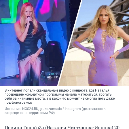
В интернет попали скандальные видео с концерта, где Наталья
посередине концертной программы начала материться, трогать
себя за интимные места, а в какой-то момент не смогла петь даже
под фонограмму
Источник: 
NGS24.RU, glukozamusic / Instagram (деятельность 
запрещена на территории РФ)
Певица Глюк’oZа (Наталья Чистякова-Ионова) 20