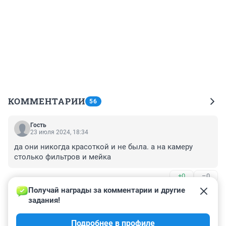
КОММЕНТАРИИ
56
Гость
23 июля 2024, 18:34
да они никогда красоткой и не была. а на камеру 
столько фильтров и мейка
+0
–0
Получай награды за комментарии и другие 
Гость
23 июля 2024, 17:09
задания!
Какое может быть достоинство у людей, пришедших 
Подробнее в профиле
на концерт этой певички?