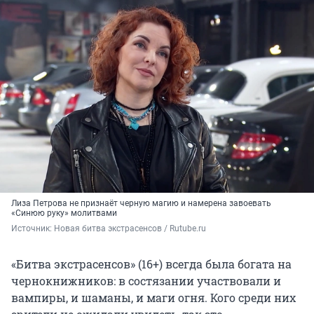
Лиза Петрова не признаёт черную магию и намерена завоевать
«Синюю руку» молитвами
Источник: 
Новая битва экстрасенсов / Rutube.ru
«Битва экстрасенсов» (16+) всегда была богата на
чернокнижников: в состязании участвовали и
вампиры, и шаманы, и маги огня. Кого среди них