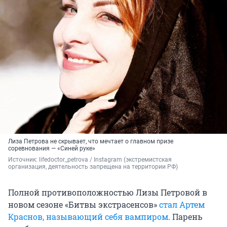
Лиза Петрова не скрывает, что мечтает о главном призе
соревнования — «Синей руке»
Источник: 
lifedoctor_petrova / Instagram (экстремистская 
организация, деятельность запрещена на территории РФ)
Полной противоположностью Лизы Петровой в
новом сезоне «Битвы экстрасенсов»
стал Артем
Краснов, называющий себя вампиром
. Парень