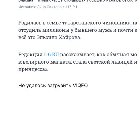
Эльсина — миллионерша, отсудившая у бывшего мужа целое сост
Источник: 
Лина Саитова / 116.RU
Родилась в семье татарстанского чиновника, 
отсудила миллионы у бывшего мужа и почти з
всё это Эльсина Хайрова.
Редакция
116.RU
рассказывает, как обычная м
ювелирного магната, стала светской львицей 
принцесса».
Не удалось загрузить VIQEO