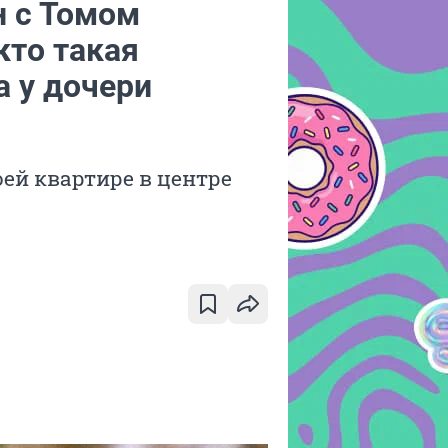
н с Томом
кто такая
а у дочери
оей квартире в центре