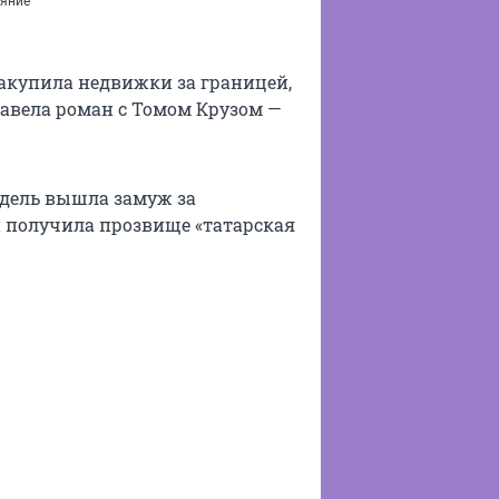
ояние
накупила недвижки за границей,
авела роман с Томом Крузом —
одель вышла замуж за
и получила прозвище «татарская