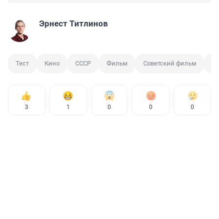
Эрнест Титлинов
Тест
Кино
СССР
Фильм
Советский фильм
П
3
1
0
0
0