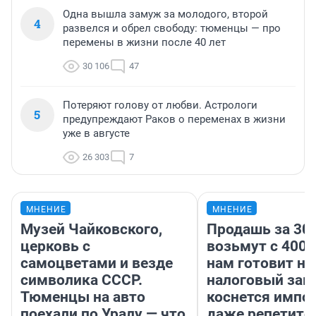
Одна вышла замуж за молодого, второй
4
развелся и обрел свободу: тюменцы — про
перемены в жизни после 40 лет
30 106
47
Потеряют голову от любви. Астрологи
5
предупреждают Раков о переменах в жизни
уже в августе
26 303
7
МНЕНИЕ
МНЕНИЕ
Музей Чайковского,
Продашь за 300
церковь с
возьмут с 4000
самоцветами и везде
нам готовит н
символика СССР.
налоговый зако
Тюменцы на авто
коснется импор
поехали по Уралу — что
даже репетито