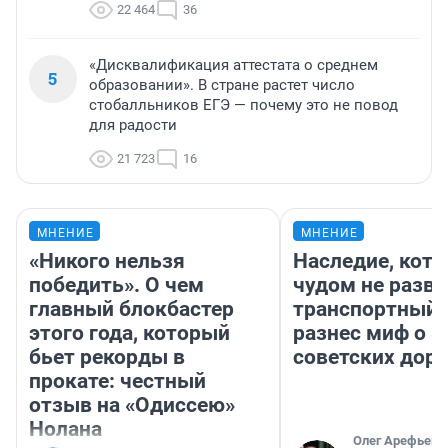
22 464
36
«Дисквалификация аттестата о среднем
5
образовании». В стране растет число
стобалльников ЕГЭ — почему это не повод
для радости
21 723
16
МНЕНИЕ
МНЕНИЕ
«Никого нельзя
Наследие, кото
победить». О чем
чудом не разва
главный блокбастер
транспортный 
этого года, который
разнес миф о 
бьет рекорды в
советских доро
прокате: честный
отзыв на «Одиссею»
Нолана
Олег Арефьев