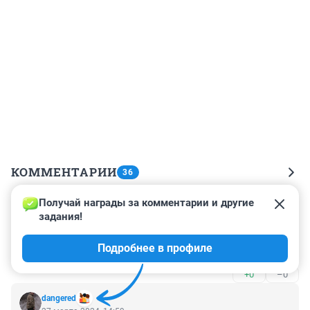
КОММЕНТАРИИ
36
Получай награды за комментарии и другие 
Гость
27 марта 2024, 17:18
задания!
Зачем ?!

Подробнее в профиле
Экстрипально, значит не безопасно !
+0
–0
dangered