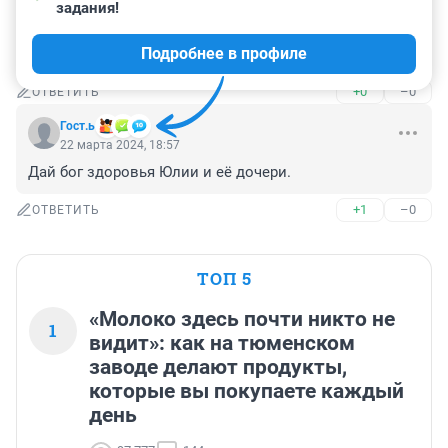
задания!
Гость
22 марта 2024, 19:07
Подробнее в профиле
Хорошая.
+0
–0
ОТВЕТИТЬ
Гост.ь
22 марта 2024, 18:57
Дай бог здоровья Юлии и её дочери.
+1
–0
ОТВЕТИТЬ
ТОП 5
«Молоко здесь почти никто не
1
видит»: как на тюменском
заводе делают продукты,
которые вы покупаете каждый
день