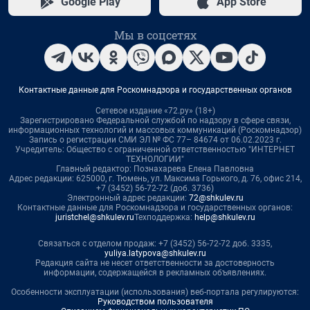
Google Play
App Store
Мы в соцсетях
Контактные данные для Роскомнадзора и государственных органов
Сетевое издание «72.ру» (18+)
Зарегистрировано Федеральной службой по надзору в сфере связи,
информационных технологий и массовых коммуникаций (Роскомнадзор)
Запись о регистрации СМИ ЭЛ № ФС 77– 84674 от 06.02.2023 г.
Учредитель: Общество с ограниченной ответственностью "ИНТЕРНЕТ
ТЕХНОЛОГИИ"
Главный редактор: Познахарева Елена Павловна
Адрес редакции: 625000, г. Тюмень, ул. Максима Горького, д. 76, офис 214,
+7 (3452) 56-72-72 (доб. 3736)
Электронный адрес редакции:
72@shkulev.ru
Контактные данные для Роскомнадзора и государственных органов:
juristchel@shkulev.ru
Техподдержка:
help@shkulev.ru
Связаться с отделом продаж: +7 (3452) 56-72-72 доб. 3335,
yuliya.latypova@shkulev.ru
Редакция сайта не несет ответственности за достоверность
информации, содержащейся в рекламных объявлениях.
Особенности эксплуатации (использования) веб-портала регулируются:
Руководством пользователя