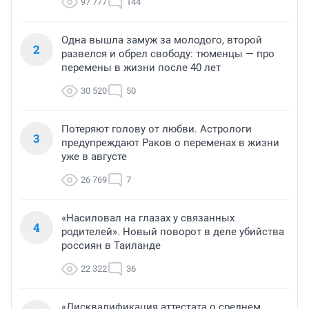
97 777
144
Одна вышла замуж за молодого, второй
2
развелся и обрел свободу: тюменцы — про
перемены в жизни после 40 лет
30 520
50
Потеряют голову от любви. Астрологи
3
предупреждают Раков о переменах в жизни
уже в августе
26 769
7
«Насиловал на глазах у связанных
4
родителей». Новый поворот в деле убийства
россиян в Таиланде
22 322
36
«Дисквалификация аттестата о среднем