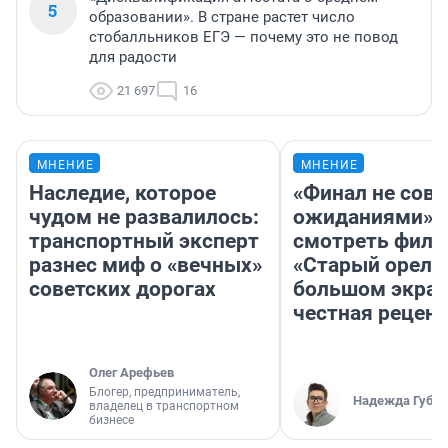
5
образовании». В стране растет число
стобалльников ЕГЭ — почему это не повод
для радости
21 697
16
МНЕНИЕ
МНЕНИЕ
Наследие, которое
«Финал не совп
чудом не развалилось:
ожиданиями»: 
транспортный эксперт
смотреть фил
разнес миф о «вечных»
«Старый орел» 
советских дорогах
большом экран
честная рецен
Олег Арефьев
Блогер, предприниматель,
Надежда Губар
владелец в транспортном
бизнесе