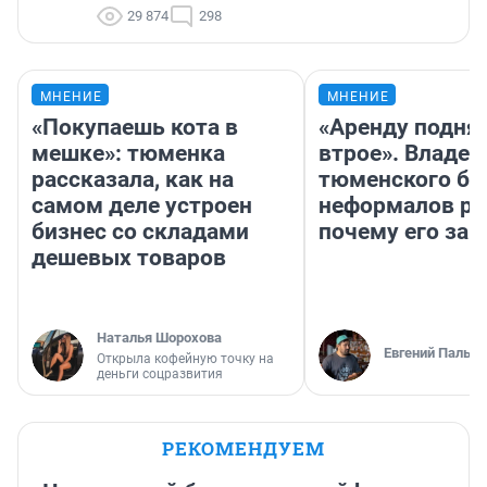
29 874
298
МНЕНИЕ
МНЕНИЕ
«Покупаешь кота в
«Аренду подня
мешке»: тюменка
втрое». Владел
рассказала, как на
тюменского ба
самом деле устроен
неформалов ра
бизнес со складами
почему его за
дешевых товаров
Наталья Шорохова
Евгений Пальян
Открыла кофейную точку на
деньги соцразвития
РЕКОМЕНДУЕМ