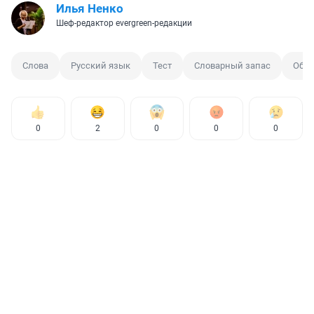
Илья Ненко
Шеф-редактор evergreen-редакции
Слова
Русский язык
Тест
Словарный запас
Обуч
0
2
0
0
0