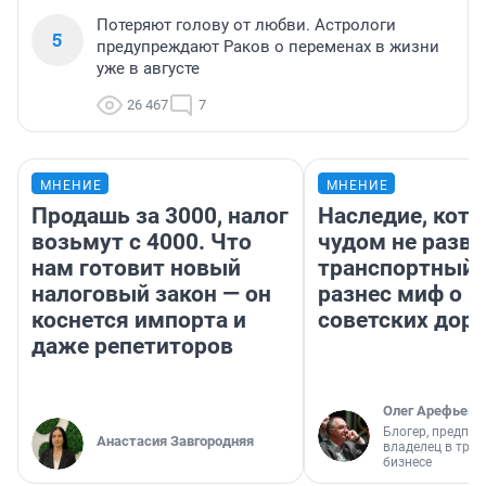
Потеряют голову от любви. Астрологи
5
предупреждают Раков о переменах в жизни
уже в августе
26 467
7
МНЕНИЕ
МНЕНИЕ
Продашь за 3000, налог
Наследие, кото
возьмут с 4000. Что
чудом не разва
нам готовит новый
транспортный 
налоговый закон — он
разнес миф о 
коснется импорта и
советских доро
даже репетиторов
Олег Арефьев
Блогер, предпри
Анастасия Завгородняя
владелец в тра
бизнесе