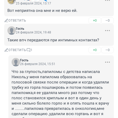
25 февраля 2024, 13:17
Вот неприятна она мне и не верю ей.
+0
–0
ОТВЕТИТЬ
Гость
24 февраля 2024, 19:48
Такие впч передаются при интимных контактах?
+0
–0
ОТВЕТИТЬ
1
Гость
26 февраля 2024, 15:51
Что за глупость,папиломы с детства написала 
Николь,у меня папилома образовалась на 
голосовой связке после операции и когда удаляли 
трубку из горла пошлакровь и потом появилась 
папиломка,я ее удаляла много раз потому что 
голос становился хриплым и вот в один день у 
меня сильно болело горло и я опять пошла к врачу 
и .........папилома превратилась в онкологию,мне 
сделали операцию ,удалили всю гортань и вот я 