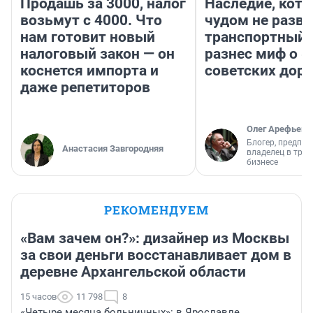
Продашь за 3000, налог
Наследие, кото
возьмут с 4000. Что
чудом не разва
нам готовит новый
транспортный 
налоговый закон — он
разнес миф о 
коснется импорта и
советских доро
даже репетиторов
Олег Арефьев
Блогер, предпри
Анастасия Завгородняя
владелец в тра
бизнесе
РЕКОМЕНДУЕМ
«Вам зачем он?»: дизайнер из Москвы
за свои деньги восстанавливает дом в
деревне Архангельской области
15 часов
11 798
8
«Четыре месяца больничных»: в Ярославле