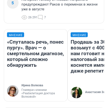
5
предупреждают Раков о переменах в жизни
уже в августе
26 291
7
МНЕНИЕ
МНЕНИЕ
«Спуталась речь, понес
Продашь за 300
пургу». Врач — о
возьмут с 4000
смертельном диагнозе,
нам готовит н
который сложно
налоговый зако
обнаружить
коснется импор
даже репетито
Ирина Волкова
Главврач клиники
Анастасия Зав
«Реабилитация доктора
Волковой»