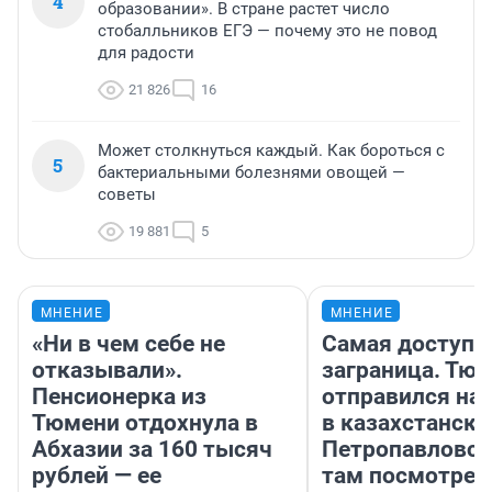
4
образовании». В стране растет число
стобалльников ЕГЭ — почему это не повод
для радости
21 826
16
Может столкнуться каждый. Как бороться с
5
бактериальными болезнями овощей —
советы
19 881
5
МНЕНИЕ
МНЕНИЕ
«Ни в чем себе не
Самая доступн
отказывали».
заграница. Тю
Пенсионерка из
отправился на
Тюмени отдохнула в
в казахстански
Абхазии за 160 тысяч
Петропавловск
рублей — ее
там посмотрет