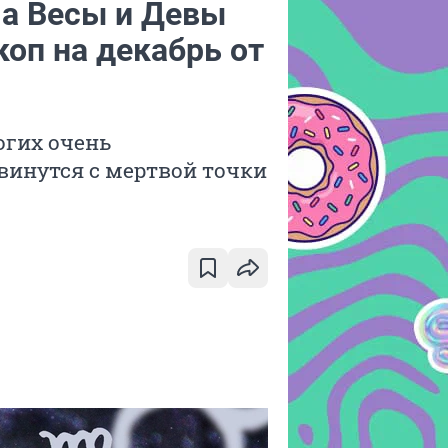
 а Весы и Девы
оп на декабрь от
огих очень
винутся с мертвой точки