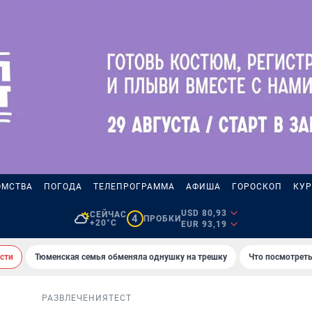
ОМСТВА
ПОГОДА
ТЕЛЕПРОГРАММА
АФИША
ГОРОСКОП
КУР
USD 80,93
СЕЙЧАС
4
ПРОБКИ
+20°C
EUR 93,19
сти
Тюменская семья обменяла однушку на трешку
Что посмотреть
РАЗВЛЕЧЕНИЯ
ТЕСТ