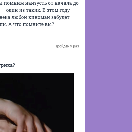
ы помним наизусть от начала до
— один из таких. В этом году
олвека любой киноман забудет
ли. А что помните вы?
Пройден 9 раз
урика?