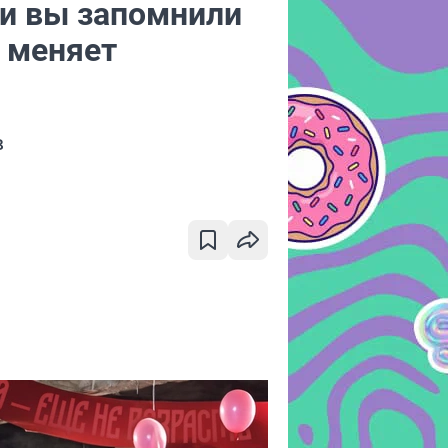
ли вы запомнили
 меняет
в