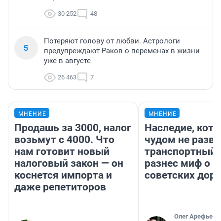
30 252
48
Потеряют голову от любви. Астрологи
5
предупреждают Раков о переменах в жизни
уже в августе
26 463
7
МНЕНИЕ
МНЕНИЕ
Продашь за 3000, налог
Наследие, кото
возьмут с 4000. Что
чудом не разва
нам готовит новый
транспортный 
налоговый закон — он
разнес миф о 
коснется импорта и
советских доро
даже репетиторов
Олег Арефьев