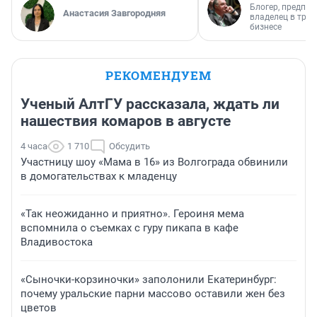
Блогер, предпри
Анастасия Завгородняя
владелец в тра
бизнесе
РЕКОМЕНДУЕМ
Ученый АлтГУ рассказала, ждать ли
нашествия комаров в августе
4 часа
1 710
Обсудить
Участницу шоу «Мама в 16» из Волгограда обвинили
в домогательствах к младенцу
«Так неожиданно и приятно». Героиня мема
вспомнила о съемках с гуру пикапа в кафе
Владивостока
«Сыночки-корзиночки» заполонили Екатеринбург:
почему уральские парни массово оставили жен без
цветов