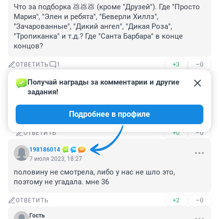
Что за подборка 💩💩💩 (кроме "Друзей"). Где "Просто 
Мария", "Элен и ребята", "Беверли Хиллз", 
"Зачарованные", "Дикий ангел", "Дикая Роза", 
"Тропиканка" и т.д.? Где "Санта Барбара" в конце 
концов?
+3
–0
ОТВЕТИТЬ
1
Получай награды за комментарии и другие 
Гость
7 июля 2023, 21:58
задания!
И вообще, перечень должны были возглавить 
Подробнее в профиле
"Богатые тоже плачут".
+0
–0
ОТВЕТИТЬ
198186014
7 июля 2023, 18:27
половину не смотрела, либо у нас не шло это, 
поэтому не угадала. мне 36
+2
–0
ОТВЕТИТЬ
Гость