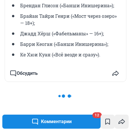
Брендан Глисон («Банши Инишерина»);
Брайан Тайри Генри («Мост через озеро»
— 18+);
Джадд Хёрш («Фабельманы» — 16+);
Барри Кеоган («Банши Инишерина»);
Ке Хюи Куан («Всё везде и сразу»).
Обсудить
12
Никита Куликов
Комментарии
Корреспондент MSK1.RU