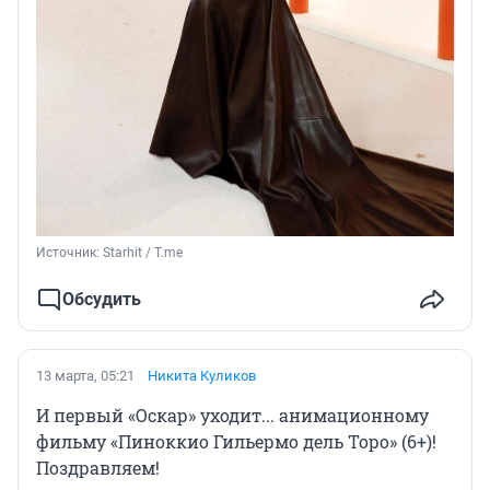
Источник: 
Starhit / T.me
Обсудить
13 марта, 05:21
Никита Куликов
И первый «Оскар» уходит... анимационному
фильму «Пиноккио Гильермо дель Торо» (6+)!
Поздравляем!