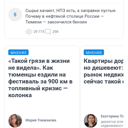
Сырье качают, НПЗ есть, а заправки пустые.
5
Почему в нефтяной столице России —
Тюмени — закончился бензин
29 773
298
МНЕНИЕ
МНЕНИЕ
«Такой грязи в жизни
Квартиры дор
не видела». Как
но дешевеют: 
тюменцы ездили на
рынок недвиж
фестиваль за 900 км в
сейчас такой 
топливный кризис —
колонка
Екатерина Торо
Мария Токмакова
директор агентс
недвижимости