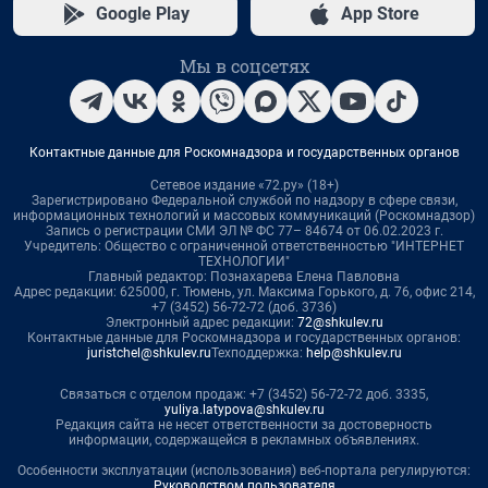
Google Play
App Store
Мы в соцсетях
Контактные данные для Роскомнадзора и государственных органов
Сетевое издание «72.ру» (18+)
Зарегистрировано Федеральной службой по надзору в сфере связи,
информационных технологий и массовых коммуникаций (Роскомнадзор)
Запись о регистрации СМИ ЭЛ № ФС 77– 84674 от 06.02.2023 г.
Учредитель: Общество с ограниченной ответственностью "ИНТЕРНЕТ
ТЕХНОЛОГИИ"
Главный редактор: Познахарева Елена Павловна
Адрес редакции: 625000, г. Тюмень, ул. Максима Горького, д. 76, офис 214,
+7 (3452) 56-72-72 (доб. 3736)
Электронный адрес редакции:
72@shkulev.ru
Контактные данные для Роскомнадзора и государственных органов:
juristchel@shkulev.ru
Техподдержка:
help@shkulev.ru
Связаться с отделом продаж: +7 (3452) 56-72-72 доб. 3335,
yuliya.latypova@shkulev.ru
Редакция сайта не несет ответственности за достоверность
информации, содержащейся в рекламных объявлениях.
Особенности эксплуатации (использования) веб-портала регулируются:
Руководством пользователя