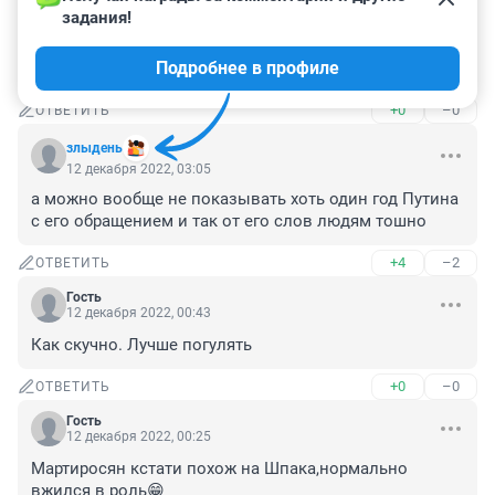
задания!
Гость
12 декабря 2022, 03:09
Подробнее в профиле
ЗООПАРК 😂😜😁
+0
–0
ОТВЕТИТЬ
злыдень
12 декабря 2022, 03:05
а можно вообще не показывать хоть один год Путина 
с его обращением и так от его слов людям тошно
+4
–2
ОТВЕТИТЬ
Гость
12 декабря 2022, 00:43
Как скучно. Лучше погулять
+0
–0
ОТВЕТИТЬ
Гость
12 декабря 2022, 00:25
Мартиросян кстати похож на Шпака,нормально 
вжился в роль😁