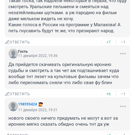
Такая тоска, так надоели некоторые в перьях, что буду 
смотреть Уральские пельмени и смеяться над 
незатейливыми шутками. а уж пародию на фильм 
даже мельком видеть не хочу. 

Какие голоса в России на программе у Малахова! А 
петь гнусавить будут те же, что презирают народ.
+7
–1
ОТВЕТИТЬ
Гость
11 декабря 2022, 19:36
Да прийдется скачивать оригинальную иронию 
судьбы и смотреть а так чет аж подташнивает куда 
вообще тнт лезет на культовые фильмы зачем что 
либо переснимать сняли что либо свае фу блин
+6
–1
ОТВЕТИТЬ
198595424
11 декабря 2022, 19:31
нового своего ничего придумать не могут а вот за 
иронию мягко сказать обидно очень тнт да уж