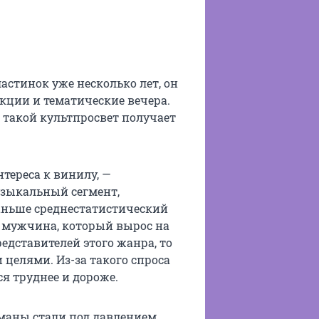
стинок уже несколько лет, он
кции и тематические вечера.
я такой культпросвет получает
тереса к винилу, —
музыкальный сегмент,
аньше среднестатистический
 мужчина, который вырос на
редставителей этого жанра, то
 целями. Из-за такого спроса
я труднее и дороже.
маны стали под давлением