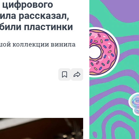
т цифрового
ила рассказал,
били пластинки
шой коллекции винила