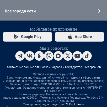
Все города сети
Мобильное приложение
Google Play
App Store
Мы в соцсетях
Контактные данные для Роскомнадзора и государственных органов
Сетевое издание «72.ру» (18+)
Зарегистрировано Федеральной службой по надзору в сфере связи,
информационных технологий и массовых коммуникаций (Роскомнадзор)
Запись о регистрации СМИ ЭЛ № ФС 77– 84674 от 06.02.2023 г.
Учредитель: Общество с ограниченной ответственностью "ИНТЕРНЕТ
ТЕХНОЛОГИИ"
Главный редактор: Познахарева Елена Павловна
Адрес редакции: 625000, г. Тюмень, ул. Максима Горького, д. 76, офис 214,
+7 (3452) 56-72-72 (доб. 3736)
Электронный адрес редакции:
72@shkulev.ru