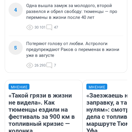
Одна вышла замуж за молодого, второй
4
развелся и обрел свободу: тюменцы — про
перемены в жизни после 40 лет
30 101
47
Потеряют голову от любви. Астрологи
5
предупреждают Раков о переменах в жизни
уже в августе
26 293
7
МНЕНИЕ
МНЕНИЕ
«Такой грязи в жизни
«Заезжаешь на
не видела». Как
заправку, а там
тюменцы ездили на
нулям»: смотри
фестиваль за 900 км в
дела с топливо
топливный кризис —
маршруте Тюм
колонка
Уфа