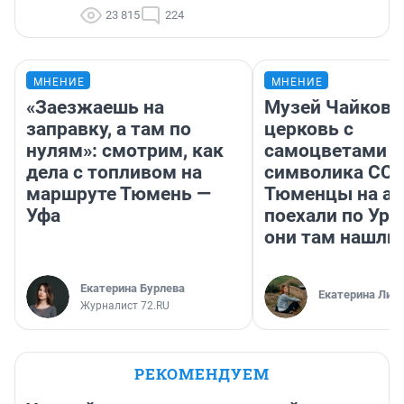
23 815
224
МНЕНИЕ
МНЕНИЕ
«Заезжаешь на
Музей Чайковс
заправку, а там по
церковь с
нулям»: смотрим, как
самоцветами и
дела с топливом на
символика ССС
маршруте Тюмень —
Тюменцы на ав
Уфа
поехали по Ура
они там нашли
Екатерина Бурлева
Екатерина Лит
Журналист 72.RU
РЕКОМЕНДУЕМ