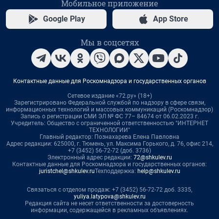
Мобильное приложение
Google Play
App Store
Мы в соцсетях
Контактные данные для Роскомнадзора и государственных органов
Сетевое издание «72.ру» (18+)
Зарегистрировано Федеральной службой по надзору в сфере связи,
информационных технологий и массовых коммуникаций (Роскомнадзор)
Запись о регистрации СМИ ЭЛ № ФС 77– 84674 от 06.02.2023 г.
Учредитель: Общество с ограниченной ответственностью "ИНТЕРНЕТ
ТЕХНОЛОГИИ"
Главный редактор: Познахарева Елена Павловна
Адрес редакции: 625000, г. Тюмень, ул. Максима Горького, д. 76, офис 214,
+7 (3452) 56-72-72 (доб. 3736)
Электронный адрес редакции:
72@shkulev.ru
Контактные данные для Роскомнадзора и государственных органов:
juristchel@shkulev.ru
Техподдержка:
help@shkulev.ru
Связаться с отделом продаж: +7 (3452) 56-72-72 доб. 3335,
yuliya.latypova@shkulev.ru
Редакция сайта не несет ответственности за достоверность
информации, содержащейся в рекламных объявлениях.