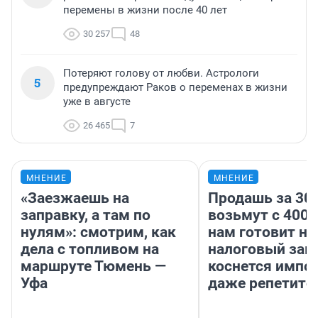
перемены в жизни после 40 лет
30 257
48
Потеряют голову от любви. Астрологи
5
предупреждают Раков о переменах в жизни
уже в августе
26 465
7
МНЕНИЕ
МНЕНИЕ
«Заезжаешь на
Продашь за 300
заправку, а там по
возьмут с 4000
нулям»: смотрим, как
нам готовит н
дела с топливом на
налоговый зако
маршруте Тюмень —
коснется импор
Уфа
даже репетито