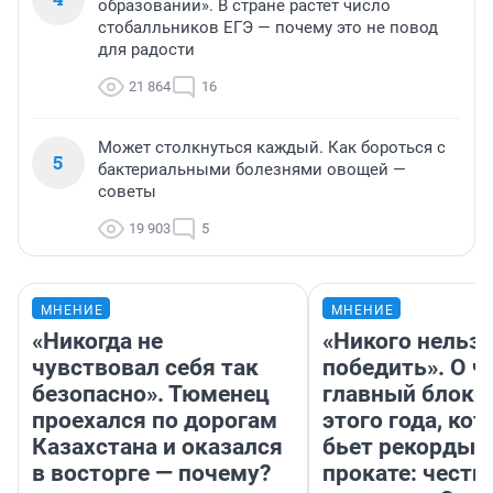
образовании». В стране растет число
стобалльников ЕГЭ — почему это не повод
для радости
21 864
16
Может столкнуться каждый. Как бороться с
5
бактериальными болезнями овощей —
советы
19 903
5
МНЕНИЕ
МНЕНИЕ
«Никогда не
«Никого нельз
чувствовал себя так
победить». О ч
безопасно». Тюменец
главный блокб
проехался по дорогам
этого года, ко
Казахстана и оказался
бьет рекорды 
в восторге — почему?
прокате: честн