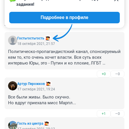
задания!
Подробнее в профиле
КОММЕНТАРИИ
12
Гостьгостьгость
18 октября 2021, 21:57
Политическо-пропагандистский канал, спонсируемый 
кем то, кто очень хочет власти. Вся суть всех 
интервью Юры, это - Путин и ко плохие, ЛГБТ 
хорошие. Реально, ни одного интервью без плохого 
+0
–0
Путина нет.
Артур Перожков
17 октября 2021, 19:24
Все были живы. Было скучно.

Но вдруг приехала мисс Марпл...
+1
–0
Гость из центра