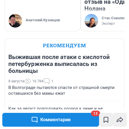
отзыв на «Оди
Нолана
Стас Соколов
Анатолий Кузнецов
Эксперт
РЕКОМЕНДУЕМ
Выжившая после атаки с кислотой
петербурженка выписалась из
больницы
8 августа
16 784
1
В Волгограде пытаются спасти от страшной смерти
оставшихся без мамы ежат
Как за август подготовить огород к зиме и не
12
потерять урожай — советы агронома
Комментарии