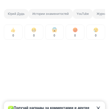
Юрий Дудь
Истории знаменитостей
YouTube
Журнал
0
0
0
0
0
Получай награды за комментарии и другие 