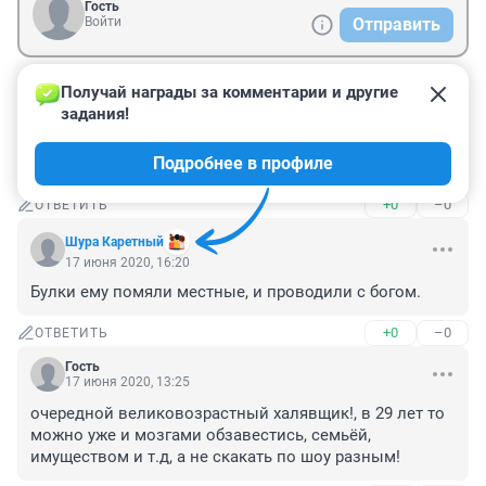
Гость
Войти
Отправить
Получай награды за комментарии и другие 
Гость
17 июня 2020, 18:43
задания!
Новость,которую мы заслужили.Стыд и позор.Когда 
Подробнее в профиле
это закроют и зачем здесь писать об этом?
+0
–0
ОТВЕТИТЬ
Шура Каретный
17 июня 2020, 16:20
Булки ему помяли местные, и проводили с богом.
+0
–0
ОТВЕТИТЬ
Гость
17 июня 2020, 13:25
очередной великовозрастный халявщик!, в 29 лет то 
можно уже и мозгами обзавестись, семьёй, 
имуществом и т.д, а не скакать по шоу разным!