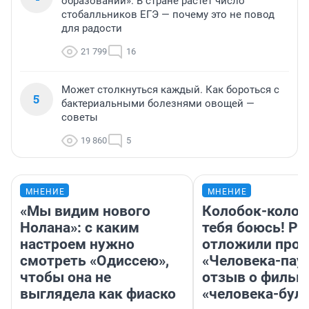
образовании». В стране растет число
стобалльников ЕГЭ — почему это не повод
для радости
21 799
16
Может столкнуться каждый. Как бороться с
5
бактериальными болезнями овощей —
советы
19 860
5
МНЕНИЕ
МНЕНИЕ
«Мы видим нового
Колобок-колобо
Нолана»: с каким
тебя боюсь! Ра
настроем нужно
отложили прок
смотреть «Одиссею»,
«Человека-пау
чтобы она не
отзыв о фильм
выглядела как фиаско
«человека-бул