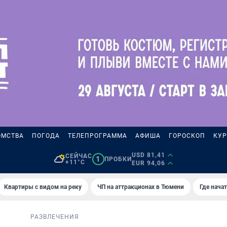
ОМСТВА
ПОГОДА
ТЕЛЕПРОГРАММА
АФИША
ГОРОСКОП
КУР
USD 81,41
СЕЙЧАС
1
ПРОБКИ
+11°C
EUR 94,06
Квартиры с видом на реку
ЧП на аттракционах в Тюмени
Где нача
РАЗВЛЕЧЕНИЯ