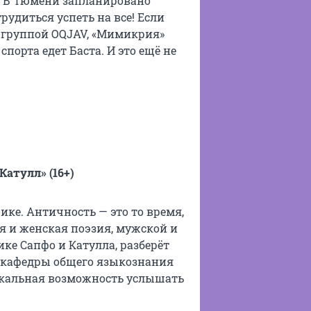
. В Тюмени запланировано
рудиться успеть на все! Если
й группой OQJAV, «Мимикрия»
спорта едет Баста. И это ещё не
атулл» (16+)
ке. Античность — это то время,
я и женская поэзия, мужской и
ке Сапфо и Катулла, разберёт
т кафедры общего языкознания
икальная возможность услышать