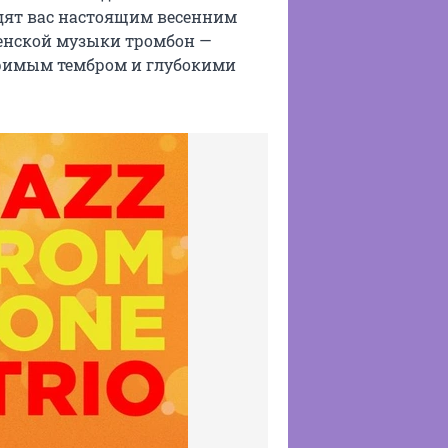
дят вас настоящим весенним
менской музыки тромбон —
римым тембром и глубокими