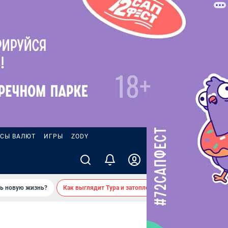
СЫ ВАЛЮТ
ИГРЫ
ZODY
ть новую жизнь?
Как выглядит Тура и затопленные берега — вид с реки