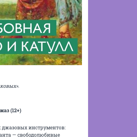
иковых».
аз (12+)
х джазовых инструментов:
канта — свободолюбивые