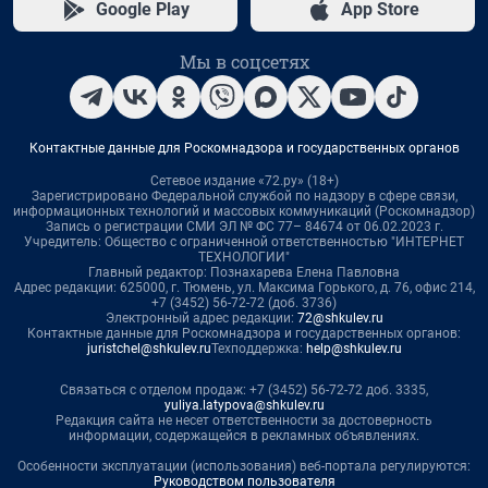
Google Play
App Store
Мы в соцсетях
Контактные данные для Роскомнадзора и государственных органов
Сетевое издание «72.ру» (18+)
Зарегистрировано Федеральной службой по надзору в сфере связи,
информационных технологий и массовых коммуникаций (Роскомнадзор)
Запись о регистрации СМИ ЭЛ № ФС 77– 84674 от 06.02.2023 г.
Учредитель: Общество с ограниченной ответственностью "ИНТЕРНЕТ
ТЕХНОЛОГИИ"
Главный редактор: Познахарева Елена Павловна
Адрес редакции: 625000, г. Тюмень, ул. Максима Горького, д. 76, офис 214,
+7 (3452) 56-72-72 (доб. 3736)
Электронный адрес редакции:
72@shkulev.ru
Контактные данные для Роскомнадзора и государственных органов:
juristchel@shkulev.ru
Техподдержка:
help@shkulev.ru
Связаться с отделом продаж: +7 (3452) 56-72-72 доб. 3335,
yuliya.latypova@shkulev.ru
Редакция сайта не несет ответственности за достоверность
информации, содержащейся в рекламных объявлениях.
Особенности эксплуатации (использования) веб-портала регулируются:
Руководством пользователя