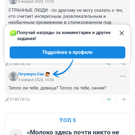
3 января 2020, 14:05
СТРАННЫЕ ЛЮДИ - по другому не могу сказать о тех, 
кто считает интересным, развлекательным и 
необычным проживании в стилизованном под 
тюрьму Хостеле.

Получай награды за комментарии и другие 
 адреналин , эмоции по прайсу, ассоциирование себя 
задания!
с персонажами под лозунгом : 

 "СДЕЛАЕМ АТМОСФЕРУ ТЮРЬМЫ ПРИВЫЧНОЙ ДЛЯ 
Подробнее в профиле
НАРОДА!
+0
–0
ОТВЕТИТЬ
Погремуха Хам
3 января 2020, 14:00
Тепло ли тебе, девица? Тепло ли тебе, синяя?
+0
–0
ОТВЕТИТЬ
ТОП 5
«Молоко здесь почти никто не