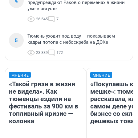
4
предупреждают Раков о переменах в жизни
уже в августе
26 545
7
Тюмень уходит под воду — показываем
5
кадры потопа с небоскреба на ДОКе
23 839
172
МНЕНИЕ
МНЕНИЕ
«Такой грязи в жизни
«Покупаешь ко
не видела». Как
мешке»: тюмен
тюменцы ездили на
рассказала, как
фестиваль за 900 км в
самом деле ус
топливный кризис —
бизнес со скл
колонка
дешевых това